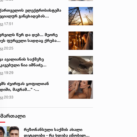
ქართველოს ელექტროსისტემა
ეციალურ განცხადებას
რცელებს
გვ 17:51
ურვილს წერ და დებ... მეორე
ეს ფურცელი სადღაც ქრება
 სურვილი სრულდება...“ -
გვ 20:25
სწაულმოქმედი ტაძარი შიდა
ართლში
გა ავალიანის საქმეზე
კავებული ნია იმნაძე
ინიკაში გადაჰყავთ
გვ 19:29
ემს ძვირფას ყოფილთან
დიში, მაგრამ...“ -
ექსანდრა პაიჭაძის
გვ 20:33
ლწრფელი აღიარება
ამართალი
რეზონანსული საქმის ახალი
დეტალები - რა ხდება ცნობილი