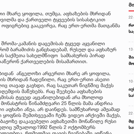
მ
თი მხარე ყოფილა, თუმცა, აფხაზების მხრიდან
22
ვილმა და ქართველი ტყვეების სისასტიკით
რ
ი ოფიცრებიც გააკვირვა, რაც ერთ-ერთმა მათგანმა
ს
 შრომა-კამანის დაცემისას ტყვედ აყვანილი
რომ ბარამიძის განცხადებამ, რუსულ და აფხაზურ
13
ბის საქმეთა სახელმწიფო სამსახურის პირად
ში
 დაწერონ ქართველების მისამართით.
მო
კა
ბიდან ანგელოზი არცერთი მხარე არ ყოფილა,
ღვ
ის მხრიდან ჩადენილი, რაც ერთ-ერთი ასეთი
10
ც თავად გავხდი, რაც საკუთარ წიგნშიც მაქვს
იუ
ღემდის მაწუხებს. რაც შეეხება აფხაზების
სა
ემისას ტყვედ აყვანილებიდან არა მხოლოდ
მონასტრის წინამძღვარი 25 წლის მამა ანდრია
 აფხაზი ანუა, არ დაინდეს. სამწუხაროდ ამჟამად
22 
 ყოფნის შემთხვევაში ჩემს ვიდეო არქივში მაქვს,
საბაჟოზე დაკავებული აფხაზეთში მონაწილე რუსი
მდ
მელიც უშუალოდ1992 წლის 2 ოქტომბერს
სა
წილეობდა, რომელმაც თავის ჩვენებაში აღწერა,
ორ