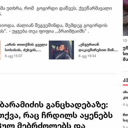
მა უთხრა, რომ გოგირდი დაწვეს, ქვეწარმავალი
.
დიოდა, ძალიან შეგვეშინდა, შემდეგ გოგირდის
. - უყვება თეა ფიფია ,,პრაიმტაიმს" .
13
„არის თითქმის ყველა
„ენგურთან
უ
სოსისის, ძეხვის,
დაკავშირებით მინდა
ს
ქათმის „ნაგეთსებსა“
ვთქვა...“ - გოგა
6 აგვ 15:07
6 აგვ 19:34
მ
და
მანიას უახლესი
ნახევარფაბრიკატებში“
წინასწარმეტყველება
- სურსათის
უვნებლობის
კ
სპეციალისტის
მიმართვა
ახ
კა
ბარამიძის განცხადებაზე:
4 ა
თქვა, რაც ჩრდილს აყენებს
რო
სა
პულ მებრძოლებს და
კე
3 ა