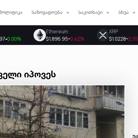
პოლიტიკა
საზოგადოება
საკითხავი
სხვა
ველი იპოვეს
უ