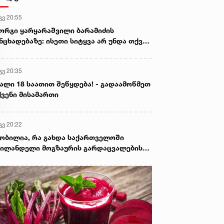
გვ 20:55
ორგი ყარყარაშვილი ბარამიძის
ნცხადებაზე: ისეთი სიტყვა არ უნდა თქვა,
ც ჩრდილს აყენებს აფხაზეთის ომში
ღუპულ მებრძოლებს და ქართველ ხალხს
გვ 20:35
ვლელებად წარმოაჩენს, შენი სიტყვები
ხაზური და რუსული სააგენტოების მიერ
ალი 18 საათით შეწყდება! - გადაამოწმეთ
ის წაღებული და ყველა ქართველს
ვენი მისამართი
ვლელს უწოდებენ
გვ 20:22
ობილია, რა გახდა საქართველოში
ილანდელი მოგზაურის გარდაცვალების
ზეზი