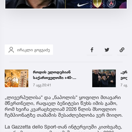
ირაკლი გოგვაძე
„ერთი წინადადება რომ
რა ის
ვთქვა, ის გახდის
მამა
ნათელს, თუ რატომ იყო
ჩანაწ
7 აგვ 20:19
7 აგვ 
ნია იმნაძე
ავალ
წამქეზებელი...“ - გიგა
საქმე
„ლივერპულისა“ და „ნაპოლის“ ყოფილი მთავარი
ავალიანის დედა
მწვრთნელი, რაფაელ ბენიტესი წუხს იმის გამო,
რომ ხვიჩა კვარაცხელიამ 2026 წლის მსოფლიო
ჩემპიონატზე თამაშის შესაძლებლობა ვერ მიიღო.
La Gazzetta dello Sport-თან ინტერვიუში კითხვაზე,