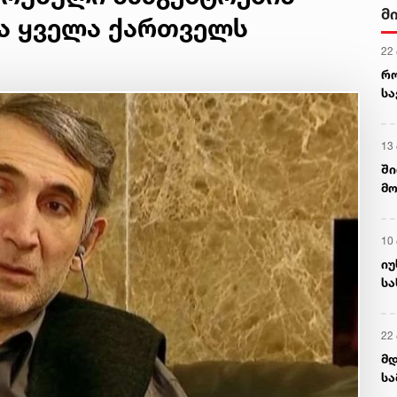
მ
და ყველა ქართველს
22
რ
ს
13
ში
მო
კა
ღვ
10
იუ
სა
22 
მდ
სა
ორ