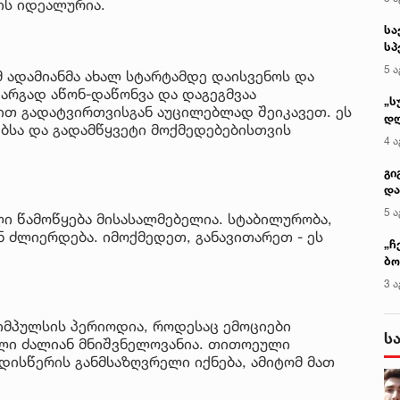
ის იდეალურია.
სა
სპ
ავ
5 ა
 ადამიანმა ახალ სტარტამდე დაისვენოს და
არგად აწონ-დაწონვა და დაგეგმვაა
„ს
ბით გადატვირთვისგან აუცილებლად შეიკავეთ. ეს
დღ
ბსა და გადამწყვეტი მოქმედებებისთვის
და
4 ა
სა
ქ
გი
და
კლ
5 ა
ლი წამოწყება მისასალმებელია. სტაბილურობა,
 ძლიერდება. იმოქმედეთ, განავითარეთ - ეს
„ჩ
ბო
ალ
3 ა
გუ
იმპულსის პერიოდია, როდესაც ემოციები
ს
ოლი ძალიან მნიშვნელოვანია. თითოეული
დისწერის განმსაზღვრელი იქნება, ამიტომ მათ