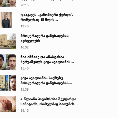
გიგა ავალიანის მკვლელობაზე
20:15
დააკავეს „კანონიერი ქურდი“,
რომელსაც 18 წლის
განმავლობაში ეძებდნენ
19:46
პროკურატურა განცხადებას
ავრცელებს
16:32
ნია იმნაძე და ანასტასია
ბერუაშვილს გიგა ავალიანის
საქმეზე ბრალი წარედგინათ
15:40
გიგა ავალიანის საქმეზე
პროკურატურა განცხადებას
ავრცელებს
15:38
4-წლიანი პატიმრობა შეეფარდა
სანიტარს, რომელმაც ბათუმის
კლინიკის საპირფარეშოში
15:15
იმშობიარა და ახალშობილს