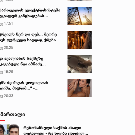
ქართველოს ელექტროსისტემა
ეციალურ განცხადებას
რცელებს
გვ 17:51
ურვილს წერ და დებ... მეორე
ეს ფურცელი სადღაც ქრება
 სურვილი სრულდება...“ -
გვ 20:25
სწაულმოქმედი ტაძარი შიდა
ართლში
გა ავალიანის საქმეზე
კავებული ნია იმნაძე
ინიკაში გადაჰყავთ
გვ 19:29
ემს ძვირფას ყოფილთან
დიში, მაგრამ...“ -
ექსანდრა პაიჭაძის
გვ 20:33
ლწრფელი აღიარება
ამართალი
რეზონანსული საქმის ახალი
დეტალები - რა ხდება ცნობილი