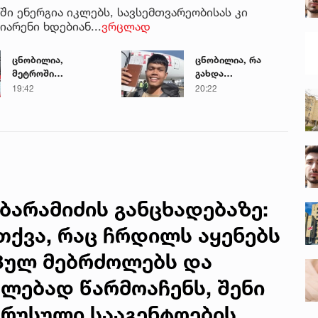
ი ენერგია იკლებს, სავსემთვარეობისას კი
არენი ხდებიან...
ვრცლად
ცნობილია,
ცნობილია, რა
მეტროში
გახდა
გარდაცვლილი 21
საქართველოში
19:42
20:22
წლის მარიამ
ტაილანდელი
ტყემალაძის
მოგზაურის
ექსპერტიზის
გარდაცვალების
დასკვნა
მიზეზი
ბარამიძის განცხადებაზე:
თქვა, რაც ჩრდილს აყენებს
პულ მებრძოლებს და
ლებად წარმოაჩენს, შენი
 რუსული სააგენტოების