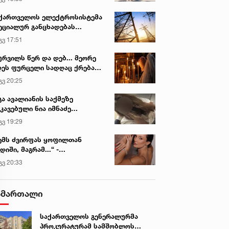
ქართველოს ელექტროსისტემა
ეციალურ განცხადებას
რცელებს
გვ 17:51
ურვილს წერ და დებ... მეორე
ეს ფურცელი სადღაც ქრება
 სურვილი სრულდება...“ -
გვ 20:25
სწაულმოქმედი ტაძარი შიდა
ართლში
გა ავალიანის საქმეზე
კავებული ნია იმნაძე
ინიკაში გადაჰყავთ
გვ 19:29
ემს ძვირფას ყოფილთან
დიში, მაგრამ...“ -
ექსანდრა პაიჭაძის
გვ 20:33
ლწრფელი აღიარება
ამართალი
საქართველოს გენერალურმა
პროკურატურამ სამშობლოს