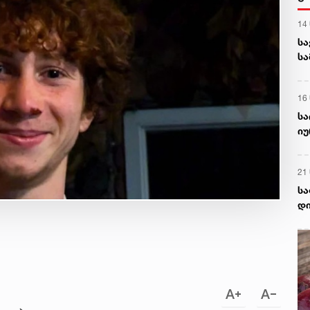
14
სა
სა
გა
16
სა
იუ
შე
21
სა
დი
სა
ომ
გა