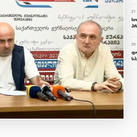
21 
სო
პრ
ერ
20
ფ
სპ