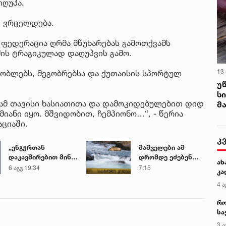
იღუპა.
ი ვრცელდება.
ფედერაცია ღრმა მწუხარებას გამოთქვამს
ის ტრაგიკულად დაღუპვის გამო.
13
ლობლებს, მეგობრებსა და ქუთაისის სპორტულ
უ
ს
გრამ თავისი ხასიათითა და დამოკიდებულებით დიდ
მ
იანი იყო. მშვიდობით, ჩემპიონო…“, - წერია
აციაში.
კ
„ენგურთან
მაშველები ამ
დაკავშირებით მინდა
დრომდე ეძებენ
ახ
ვთქვა...“ - გოგა
დედას, რომელიც
6 აგვ 19:34
7:15
კა
მანიას უახლესი
შვილის
4 ა
წინასწარმეტყველება
გადარჩენის
მცდელობისას,
რო
დინებამ გაიტაცა
სა
კე
3 ა