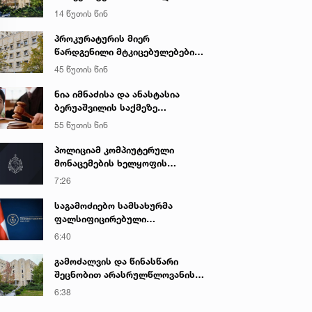
ღალატის და საბოტაჟის ფაქტზე
14 წუთის წინ
გამოძიება დაიწყო
პროკურატურის მიერ
წარდგენილი მტკიცებულებების
საფუძველზე ნარკოტიკული
45 წუთის წინ
საშუალების უკანონო შეძენის,
შენახვის და რეალიზაციის
ნია იმნაძისა და ანასტასია
ფაქტზე ბრალდებულს
ბერუაშვილის საქმეზე
სასამართლომ 16 წლით
სასამართლო დღეს იმსჯელებს
55 წუთის წინ
თავისუფლების აღკვეთა მიუსაჯა
პოლიციამ კომპიუტერული
მონაცემების ხელყოფის
ბრალდებით ერთი პირი დააკავა,
7:26
მეორის მიმართ კი
სისხლისსამართლებრივი დევნა
საგამოძიებო სამსახურმა
დაუსწრებლად დაიწყო
ფალსიფიცირებული
ალკოჰოლური სასმელებისა და
6:40
ყალბი აქციზური მარკების
დამზადება-გასაღების ფაქტზე 3
გამოძალვის და წინასწარი
პირი დააკავა
შეცნობით არასრულწლოვანის
გამოსახულების შემცველი
6:38
პორნოგრაფიული ნაწარმოების