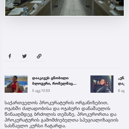
დააკავეს ცნობილი
„ენგ
ბლოგერი, რომელმაც
დაკა
ონლაინ პროსტიტუციით,
ვთქვა
5 აგვ 12:53
6 აგვ 
წელიწადში ნახევარ
უახლ
მილიონ დოლარზე მეტი
წინა
საქართველოს პროკურატურის ორგანიზებით,
გამოიმუშავა
ოჯახში ძალადობისა და ოჯახური დანაშაულის
წინააღმდეგ ბრძოლის თემაზე, პროკურორთა და
პროკურატურის გამომძიებელთა სპეციალიზაციის
სასწავლო კურსი ჩატარდა.