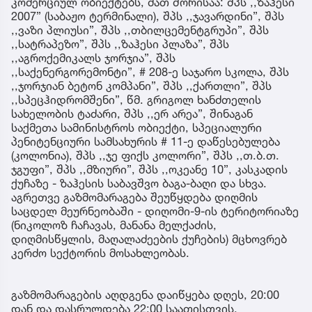
კომერციულ ობიექტებს, მათ შორისაა: შპს ,,ზაჰესი
2007” (საბაჟო ტერმინალი), შპს ,,ჯავარდინი”, შპს
,,ვაზი პლიუსი”, შპს ,,თბილცემენტგრუპი”, შპს
,,სატრაპეზო”, შპს ,,ზაჰესი პლაზა”, შპს
,,აგროქემიკალს ჯორჯია”, შპს
,,საქენერგორემონტი”, # 208-ე საჯარო სკოლა, შპს
,,ჯორჯიან ბეტონ კომპანი”, შპს ,,ქართლი”, შპს
,,სპეცჰიდრომშენი”, წმ. გრიგოლ ხანძთელის
სახელობის ტაძარი, შპს ,,ერ არეა”, შინაგან
საქმეთა სამინისტროს ობიექტი, სპეციალური
პენიტენციური სამსახურის # 11-ე დაწესებულება
(კოლონია), შპს ,,ჯე ფიქს კოლორი”, შპს ,,თ.ბ.თ.
ჯგუფი”, შპს ,,მზიური”, შპს ,,ოკეანე 10”, კასკადის
ქუჩაზე - ზაჰესის საბავშვო ბაგა-ბაღი და სხვა.
აგრეთვე გაზმომარაგება შეუწყდება დიღმის
საცდელ მეურნეობაში - დიღომი-9-ის ტერიტორიაზე
(ნიკოლოზ ჩაჩავას, მანანა მელქაძის,
დიღმისწყლის, მაღალაძეების ქუჩების) მცხოვრებ
კერძო სექტორის მოსახლეობას.
გაზმომარაგების აღდგენა დაიწყება დღეს, 20:00
დან და დასრულდება 22:00 საათისთვის.