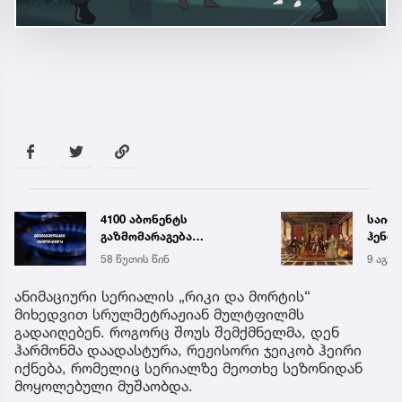
საიდუმლო, რომელსაც
აბიტ
ჰენრი VIII სუნამოებით
საყურ
ნიღბავდა - რა ჭირდა
წლის
9 აგვ 15:05
10:05
სინამდვილეში ინგლისის
ცნობ
მონარქს
ანიმაციური სერიალის „რიკი და მორტის“
მიხედვით სრულმეტრაჟიან მულტფილმს
გადაიღებენ. როგორც შოუს შემქმნელმა, დენ
ჰარმონმა დაადასტურა, რეჟისორი ჯეიკობ ჰეირი
იქნება, რომელიც სერიალზე მეოთხე სეზონიდან
მოყოლებული მუშაობდა.