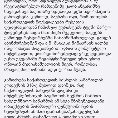
ცნობილია, რომ სოციალურ პლატფორმა X-ზე
რეგისტრირებულ რამდენიმე ყალბ ანგარიშზე
სხვადასხვა საკითხზე ხდებოდა დეზინფორმაციის
განთავსება. კერძოდ, საუბარი იყო, რომ თითქოს
საქართველოს მოქალაქეები რუსეთის
ფედერაციიდან ჩამოსულ ტურისტებს ტყეში მარტო
ტოვებდნენ ანდა მათ მიერ შეკვეთილ საკვებს
ქართულ რესტორნებში მიზანმიმართულად, განგებ
აბინძურებდნენ და ა.შ. მსგავსი შინაარსის ყალბი
ინფორმაცია მოგვიანებით, დროის კონკრეტული
ინტერვალით, კოორდინირებულად ვრცელდებოდა
უცხო ქვეყანაში რეგისტრირებული ერთ-ერთი
ონლაინ მედიასაშუალების მიერ, რომელსაც
მრავალმილიონიანი აუდიტორია ჰყავს.
გამოძიება საქართველოს სისხლის სამართლის
კოდექსის 318-ე მუხლით დაიწყო, რაც
საქართველოს სახელმწიფოებრივი
ინტერესებისთვის საფრთხის შექმნის მიზნით
სახელმწიფო საწარმოს ან სხვა მნიშვნელოვანი
ობიექტების ნორმალური ფუნქციონირების
ხელშეშლას ან მათ დაზიანება/განადგურებას
გულისხმობს. დანაშაული 4-წლამდე ვადით