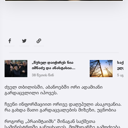
„წუხელ დაიჭირეს ნია
საქა
იმნაძე და ანასტასია
ელექ
ბერუაშვილი! თეთრად
სპეც
38 წუთის წინ
5 აგვ 
გავათენე, მაგრამ
ავრც
ფეისბუკში ვერ შევედი...“
ძველ თბილისში, აბანოებში ორი ადამიანი
- რას წერს ეკა კუპატაძე
გარდაცვლილი იპოვეს.
ჩვენი ინფორმაციით ორივე დაღუპული ასაკოვანია.
რა გახდა მათი გარდაცვალების მიზეზი, უცნობია
როგორც „პრაიმტაიმს“ შინაგან საქმეთა
სამინისტროში განუცხადეს, მომხდარზე გამოძიება