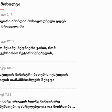
ნია იმნაძისა და განსაკუთრებით
იმოხილვა
მძიმე დანაშაულის
შეუტყობინებლობის ფაქტზე
 ივლ 5:11
ანასტასია ბერუაშვილის
სასამართლო პროცესი,
ოგორი ამინდია მოსალოდნელი დღეს
სავარაუდოდ, დღეს გაიმართება
აქართველოში
 ივლ 12:39
ო მესამე: ბედნიერი ვართ, რომ
ვესწარით ნეტარხსენებულის,
თოლიკოს-პატრიარქ ილია მეორის
აწლს, ვართ მისი მემკვიდრეები
 ივლ 13:22
სტიციის მინისტრი ბათუმის იუსტიციის
ხლის თანამშრომლებს შეხვდა
ივნ 7:35
ინარე არაგვის ხიდზე მიმდინარე
მუშაოები დასრულებულია და მოძრაობა
ივე სამოძრაო ზოლზე აღდგენილია