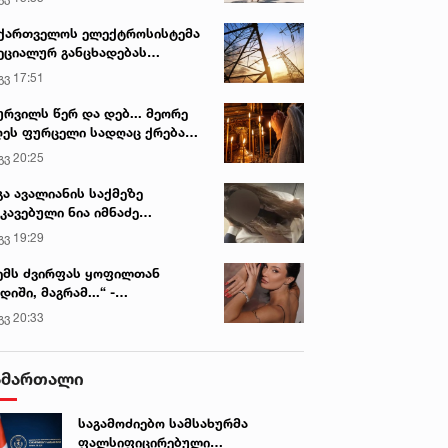
ქართველოს ელექტროსისტემა
ეციალურ განცხადებას
რცელებს
გვ 17:51
ურვილს წერ და დებ... მეორე
ეს ფურცელი სადღაც ქრება
 სურვილი სრულდება...“ -
გვ 20:25
სწაულმოქმედი ტაძარი შიდა
ართლში
გა ავალიანის საქმეზე
კავებული ნია იმნაძე
ინიკაში გადაჰყავთ
გვ 19:29
ემს ძვირფას ყოფილთან
დიში, მაგრამ...“ -
ექსანდრა პაიჭაძის
გვ 20:33
ლწრფელი აღიარება
ამართალი
საგამოძიებო სამსახურმა
ფალსიფიცირებული