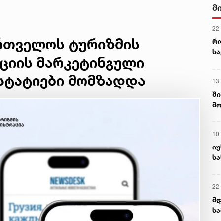
მ
22
ართველოს ტურიზმის
რ
ს
ციის მარკეტინგული
 სტატიები მომზადდა
13
ში
მო
კა
ღვ
10
იუ
სა
22 
მდ
სა
ორ