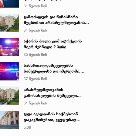
ალკოჰოლური სასმელებისა და
31 წუთის წინ
ყალბი აქციზური მარკების
დამზადება-გასაღების ფაქტზე 3
გამოძალვის და წინასწარი
პირი დააკავა
შეცნობით არასრულწლოვანის
გამოსახულების შემცველი
34 წუთის წინ
პორნოგრაფიული ნაწარმოების
დამზადების, შენახვისა და
აჭარის პოლიციამ თურქეთის
გავრცელების ფაქტებზე, ერთ
მიერ ძებნილი 2 პირი
პირს ბრალდება წარედგინა
ცეცხლსასროლი იარაღის
35 წუთის წინ
უკანონოდ შეძენა-შენახვა-
ტარებისა და საზღვრის უკანონო
სამართალდამცველებმა
კვეთის ბრალდებით დააკავა
სამეგრელოსა და იმერეთში,
ნარკოდანაშაულის ბრალდებით,
37 წუთის წინ
3 პირი დააკავეს
არასრულწლოვანის
გამოსახულების შემცველი
პორნოგრაფიული ნაწარმოების
51 წუთის წინ
დამზადების, შენახვისა და
გავრცელების ფაქტებზე, ერთ
გიგა ავალიანის საქმესთან
პირს ბრალდება წარედგინა
დაკავშირებით, ჯგუფურად
ჯანმრთელობის განზრახ მძიმე
5:08
დაზიანების წაქეზების ფაქტზე