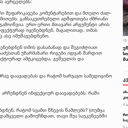
ას ავრცელებს:
რი მეფარიკავება კომენტარებით და მთელი ძალ-
 მითებს. განსაკუთრებული აღშფოთება ძმრიანი
გამოიწვია. ერთ-ერთი მთავარი არგუმენტი არის
 ეფექტურად იყენებდნენ, მაგალითად, თმას
ც ასე იმუშავებდნენო.
13
ყენებდნენ თმის დასაბანად და შეგიძლიათ
უ
საძესთან უზარმაზარი რიგები იდგან შარდით
ს
აქტიურად ამტკიცებდა, გვშველის და
მ
რავ დაავადებას და რატომ ხარჯავთ სამედიცინო
კ
ახ
ე არჩენდნენ ინფექციურ დაავადებებს. რაში
კა
4 ა
დნენ, რატომ სვამთ წნევის წამლებს? (თუმცა
რო
დამცველი გამოუჩნდათ, თავი შუა საუკუნეებში
სა
კე
3 ა