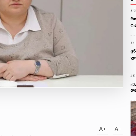
8 
რო
ტკ
გვ
11
ცნ
ფო
28
„ე
დღ
ყო
გი
წე