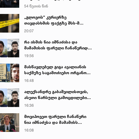
იყო ნია იმნაძე წამქეზებელი...“ -
54 წუთის წინ
გიგა ავალიანის დედა
„გლოვოს“ კურიერზე
თავდასხმის ფაქტზე შსს-მ
გამოძიება დაიწყო
20:07
რა ისმის ნია იმნაძისა და
მამამისის ფარული ჩანაწერიდან
- გიგა ავალიანის მკვლელობის
19:56
საქმე
მასწავლებელ გიგა ავალიანის
საქმეზე საგამოძიებო ორგანო
დაკავებულ არასრულწლოვნებს -
16:48
ნია იმნაძესა და ანასტასია
ბერუაშვილს 30 დღის
ალექსანდრე გაბაშვილისთვის,
განმავლობაში ფარულად
ასეთი წარსული გამოცდილების
უსმენდა
ადამიანისთვის ინფორმაციის
16:36
მიწოდება, რომ მასწავლებელი
სექსუალურად ავიწროებდა,
მოვიპოვეთ ფარული ჩანაწერი
ფაქტობრივად, წაქეზება იყო -
ნია იმნაძესა და მამამისს
პროკურორი ნია იმნაძის საქმეზე
შორის, განიხილავდნენ, როგორ
16:08
ჩაიდინა გაბაშვილმა დანაშაული