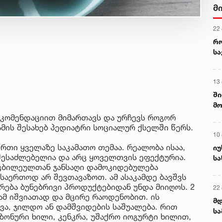
მ
22
რ
ს
13
ში
მო
კა
ეკომენდაციით მიმართავს და ურჩევს როგორ
ღვ
ამის შესახებ პედიატრი სოციალურ ქსელში წერს.
10
რთი ყველაზე საკამათო თემაა. რეალობა ისაა,
იუ
შესაძლებელია და არც ყოველთვის ეფექტურია.
სა
ტკბილეულთან ჯანსაღი დამოკიდებულება
 საერთოდ არ შევთავაზოთ. ამ ასაკამდე ბავშვს
ერება ბუნებრივი პროდუქტებიდან უნდა მიიღოს. 2
22 
ამ იშვიათად და მცირე რაოდენობით. ის
მდ
ვა, ჯილდო ან დამშვიდების საშუალება. რით
სა
ზონური ხილი, კენკრა, უშაქრო იოგურტი ხილით,
ორ