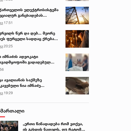
ქართველოს ელექტროსისტემა
ეციალურ განცხადებას
რცელებს
გვ 17:51
ურვილს წერ და დებ... მეორე
ეს ფურცელი სადღაც ქრება
 სურვილი სრულდება...“ -
გვ 20:25
სწაულმოქმედი ტაძარი შიდა
ართლში
ა იმნაძის ადვოკატი
ავადმყოფოში გადაღებულ
დრებს ავრცელებს
:56
გა ავალიანის საქმეზე
კავებული ნია იმნაძე
ინიკაში გადაჰყავთ
გვ 19:29
ამართალი
„ერთი წინადადება რომ ვთქვა,
ის გახდის ნათელს, თუ რატომ