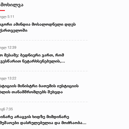
- ნიას მამა ამბობს, რომ
იმოხილვა
არასწორად მოიქცა, თუმცა
მამას ეუბნება, რომ სხვანაირად
 ივლ 5:11
ვერ მოიქცეოდა, თანამედროვე
ეპოქაში სხვანაირად ხდება -
ოგორი ამინდია მოსალოდნელი დღეს
პროკურორი
აქართველოში
 ივლ 12:39
ო მესამე: ბედნიერი ვართ, რომ
ვესწარით ნეტარხსენებულის,
თოლიკოს-პატრიარქ ილია მეორის
აწლს, ვართ მისი მემკვიდრეები
 ივლ 13:22
სტიციის მინისტრი ბათუმის იუსტიციის
ხლის თანამშრომლებს შეხვდა
ივნ 7:35
ინარე არაგვის ხიდზე მიმდინარე
მუშაოები დასრულებულია და მოძრაობა
ივე სამოძრაო ზოლზე აღდგენილია