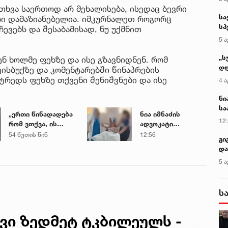
ითხვა საერთოდ არ მეხალისება, ისედაც ბევრი
სა
ვრი დამაზიანებელია. იმკურნალეთ როგორც
სპ
ევებს და შესაბამისად, ნუ უქმნით
ავ
5 ა
„ს
ნ ხოლმე ფეხზე და ისე გზავნიდნენ. რომ
დღ
ისბუქზე და კომენტარებში წინაპრების
და
ტრედს ფეხზე თქვენი შენიშვნები და ისე
4 ა
სა
ქ
ნი
სა
„ერთი წინადადება
ნია იმნაძის
კა
12
რომ ვთქვა, ის
ადვოკატი
გახდის ნათელს,
საავადმყოფოში
54 წუთის წინ
12:56
გი
თუ რატომ იყო ნია
გადაღებულ
და
იმნაძე
კადრებს
კლ
5 ა
წამქეზებელი...“ -
ავრცელებს
გიგა ავალიანის
დედა
ს
ვი ზედმეტ ტკბილეულს -