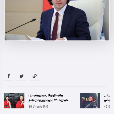
ცნობილია, მეტროში
„ენგ
გარდაცვლილი 21 წლის
დაკა
მარიამ ტყემალაძის
ვთქვა
39 წუთის წინ
47 წუთ
ექსპერტიზის დასკვნა
უახლ