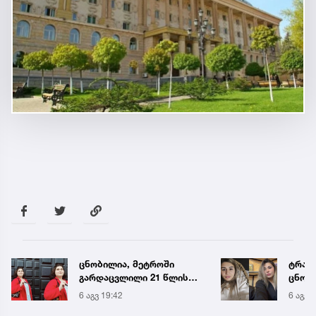
ცნობილია, მეტროში
ტრაგე
გარდაცვლილი 21 წლის
ცნობ
მარიამ ტყემალაძის
დაღუ
6 აგვ 19:42
6 აგვ 
ექსპერტიზის დასკვნა
ვინაო