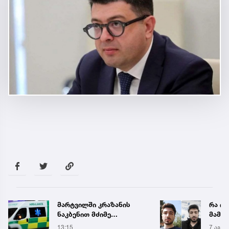
მარტვილში კრაზანის
რა ის
ნაკბენით მძიმე
მამა
მდგომარეობაში მყოფი
ჩანაწ
13:15
7 აგვ 