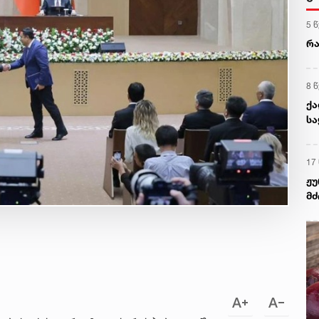
5 
რა
8 
ქა
სა
გა
17
ჟუ
მძ
და