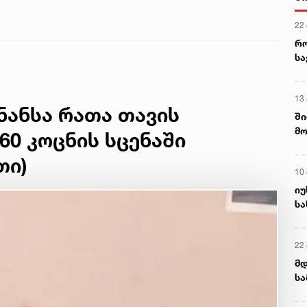
22
რ
ს
13
ნანსა რათა თავის
ში
მო
60 კოცნის სცენაში
კა
ღვ
თი)
10
იუ
სა
22 
მდ
სა
ორ