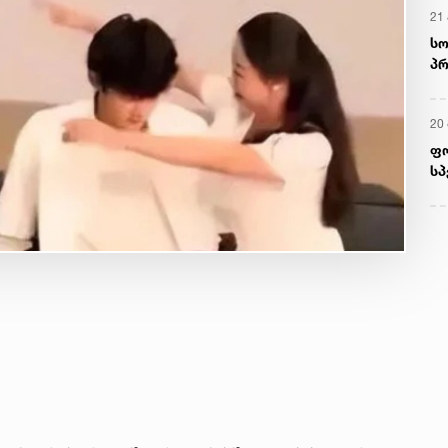
21 
სო
პრ
ერ
20
ფ
სპ