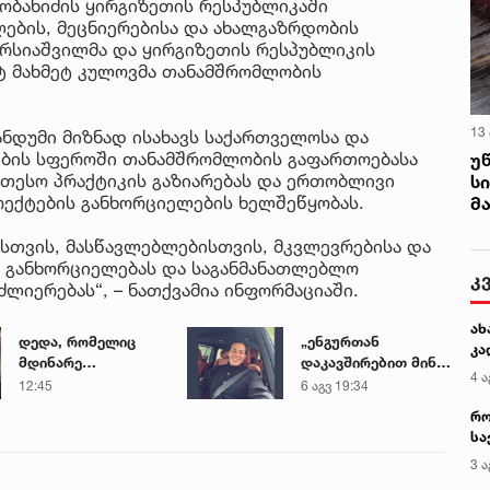
ობახიძის ყირგიზეთის რესპუბლიკაში
ების, მეცნიერებისა და ახალგაზრდობის
რსიაშვილმა და ყირგიზეთის რესპუბლიკის
ტ მახმეტ კულოვმა თანამშრომლობის
13
ანდუმი მიზნად ისახავს საქართველოსა და
ების სფეროში თანამშრომლობის გაფართოებასა
უ
ეთესო პრაქტიკის გაზიარებას და ერთობლივი
ს
ოექტების განხორციელების ხელშეწყობას.
მ
სთვის, მასწავლებლებისთვის, მკვლევრებისა და
ს განხორციელებას და საგანმანათლებლო
კ
ლიერებას“, – ნათქვამია ინფორმაციაში.
ახ
დედა, რომელიც
„ენგურთან
კა
მდინარე
დაკავშირებით მინდა
4 ა
ხობისწყალში
ვთქვა...“ - გოგა
12:45
6 აგვ 19:34
შვილის
მანიას უახლესი
რო
გადასარჩენად
წინასწარმეტყველება
სა
შევიდა,
კე
3 ა
მაშველებმა
გარდაცვლილი