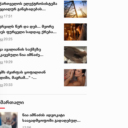
ქართველოს ელექტროსისტემა
ეციალურ განცხადებას
რცელებს
გვ 17:51
ურვილს წერ და დებ... მეორე
ეს ფურცელი სადღაც ქრება
 სურვილი სრულდება...“ -
გვ 20:25
სწაულმოქმედი ტაძარი შიდა
ართლში
გა ავალიანის საქმეზე
კავებული ნია იმნაძე
ინიკაში გადაჰყავთ
გვ 19:29
ემს ძვირფას ყოფილთან
დიში, მაგრამ...“ -
ექსანდრა პაიჭაძის
გვ 20:33
ლწრფელი აღიარება
ამართალი
ნია იმნაძის ადვოკატი
საავადმყოფოში გადაღებულ
კადრებს ავრცელებს
12:56