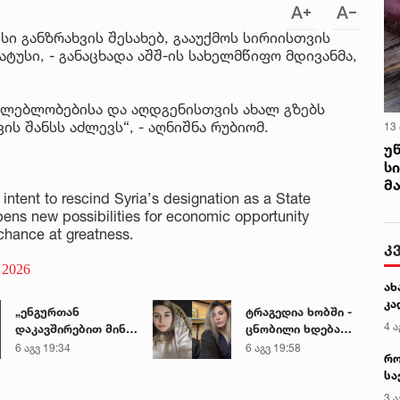
ი განზრახვის შესახებ, გააუქმოს სირიისთვის
უსი, - განაცხადა აშშ-ის სახელმწიფო მდივანმა,
ძლებლობებისა და აღდგენისთვის ახალ გზებს
ს შანსს აძლევს“, - აღნიშნა რუბიომ.
13
უ
ს
მ
intent to rescind Syria’s designation as a State
opens new possibilities for economic opportunity
 chance at greatness.
კ
, 2026
ახ
კა
„ენგურთან
ტრაგედია ხობში -
4 ა
დაკავშირებით მინდა
ცნობილი ხდება
ვთქვა...“ - გოგა
დაღუპული დედა-
6 აგვ 19:34
6 აგვ 19:58
რო
მანიას უახლესი
შვილის ვინაობა
სა
წინასწარმეტყველება
კე
3 ა