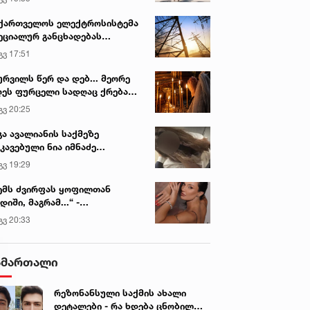
ქართველოს ელექტროსისტემა
ეციალურ განცხადებას
რცელებს
გვ 17:51
ურვილს წერ და დებ... მეორე
ეს ფურცელი სადღაც ქრება
 სურვილი სრულდება...“ -
გვ 20:25
სწაულმოქმედი ტაძარი შიდა
ართლში
გა ავალიანის საქმეზე
კავებული ნია იმნაძე
ინიკაში გადაჰყავთ
გვ 19:29
ემს ძვირფას ყოფილთან
დიში, მაგრამ...“ -
ექსანდრა პაიჭაძის
გვ 20:33
ლწრფელი აღიარება
ამართალი
რეზონანსული საქმის ახალი
დეტალები - რა ხდება ცნობილი