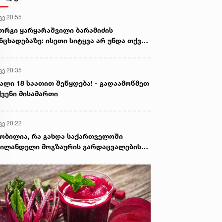
გვ 20:55
ორგი ყარყარაშვილი ბარამიძის
ნცხადებაზე: ისეთი სიტყვა არ უნდა თქვა,
ც ჩრდილს აყენებს აფხაზეთის ომში
ღუპულ მებრძოლებს და ქართველ ხალხს
გვ 20:35
ვლელებად წარმოაჩენს, შენი სიტყვები
ხაზური და რუსული სააგენტოების მიერ
ალი 18 საათით შეწყდება! - გადაამოწმეთ
ის წაღებული და ყველა ქართველს
ვენი მისამართი
ვლელს უწოდებენ
გვ 20:22
ობილია, რა გახდა საქართველოში
ილანდელი მოგზაურის გარდაცვალების
ზეზი