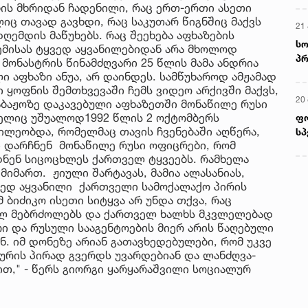
ის მხრიდან ჩადენილი, რაც ერთ-ერთი ასეთი
ც თავად გავხდი, რაც საკუთარ წიგნშიც მაქვს
21 
ღემდის მაწუხებს. რაც შეეხება აფხაზების
სო
ემისას ტყვედ აყვანილებიდან არა მხოლოდ
პრ
მონასტრის წინამძღვარი 25 წლის მამა ანდრია
ერ
 აფხაზი ანუა, არ დაინდეს. სამწუხაროდ ამჟამად
 ყოფნის შემთხვევაში ჩემს ვიდეო არქივში მაქვს,
20
საბაჟოზე დაკავებული აფხაზეთში მონაწილე რუსი
მელიც უშუალოდ1992 წლის 2 ოქტომბერს
ფ
წილეობდა, რომელმაც თავის ჩვენებაში აღწერა,
სპ
ი დარჩნენ მონაწილე რუსი ოფიცრები, რომ
ნენ სიცოცხლეს ქართველ ტყვეებს. რამხელა
იმართ. ჟიული შარტავას, მამია ალასანიას,
ყვედ აყვანილი ქართველი სამოქალაქო პირის
 ბიძიკო ისეთი სიტყვა არ უნდა თქვა, რაც
ულ მებრძოლებს და ქართველ ხალხს მკვლელებად
რი და რუსული სააგენტოების მიერ არის წაღებული
. იმ დონეზე არიან გათავხედებულები, რომ უკვე
ურის პირად გვერდს უვარდებიან და ლანძღვა-
ბით," - წერს გიორგი ყარყარაშვილი სოციალურ