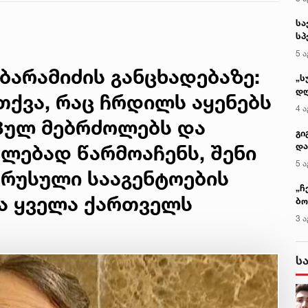
სა
სპ
ავ
5 ა
ბარამიძის განცხადებაზე:
„ს
დღ
თქვა, რაც ჩრდილს აყენებს
და
4 ა
სა
პულ მებრძოლებს და
ქ
გი
და
ლებად წარმოაჩენს, შენი
კლ
5 ა
 რუსული სააგენტოების
„ჩ
და ყველა ქართველს
ბო
ალ
3 ა
გუ
ს