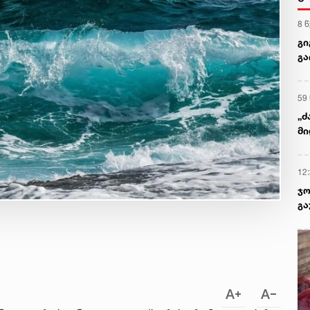
8 
გი
გა
მ
59
„ძ
მი
12
ჯო
გა