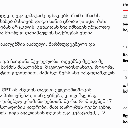
მ
ედა, ეკა კუპატაძე აცხადებს, რომ იმნაძის
22
სახებ მისთვის დიდი ხანია ცნობილი იყო. მისი
რ
ებას არ ცვლის, ვინაიდან ნია იმნაძეს უშუალოდ
ს
ა სწორედ დანაშაულის წაქეზებას ეხება.
ს მასალებშია ასახული, წარმოუდგენელი და
13
ში
მო
 და ჩაიდინა მკვლელობა. თქვენზე მეტად მე
კა
ს საქმის მასალებში. მკვლელობისთანავე, როგორც
სტით გეუბნებით, მაშინვე წერს ანი ნასყიდაშვილს
ღვ
10
იუ
tGPT-ის აწვდის თავისი ელექტროშოკის
სა
ა პიროვნებას, თან ეუბნება, დაივიწყე რაც
ყალიბებულ კრიმინალებთან. მე რა, რომ იყვნენ 17
 ძალადობის კადრები, მათ დარტყმის ტექნიკებიც
22 
ს, გიგა ავალიანის დედამ ეკა კუპატაძემ, „TV
მდ
სა
ორ