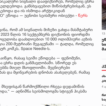
უნიკალური სიგნალი დააფიქსირეს, რომელიც ცხრა
ელდებოდა. განსხვავებით მიწისძვრებისგან, ეს
ებოდა და ის ისმოდა არქტიკიდან
" ეწოდა — უცნობი სეისმური ობიექტი -
წერს
ნა, რომ ამ სიგნალის მიზეზი გახდა მასშტაბური
13
2023 წლის 16 სექტემბერს დიქსონის ფიორდში
მოცულობა დაახლოებით 10 000 ოლიმპიური აუზის
უ
ვია 200-მეტრიანი მეგაცუნამი — ტალღა, რომელიც
ს
 კოშკს, Space Needle-ს.
მ
აიწყო, რასაც სეიში ეწოდება — ფენომენი,
ა ცხრა დღის განმავლობაში. სწორედ ეს
კ
რებმა მთელ მსოფლიოში. მეცნიერები
ს და მყინვარების დნობას ასახელებენ, რამაც
ახ
კა
ს შხეფისგან წარმოქმნილი რხევა დედამიწის
4 ა
და,“ — აღნიშნა სეისმოლოგმა სტივენ ჰიკსმა
რო
სა
კე
3 ა