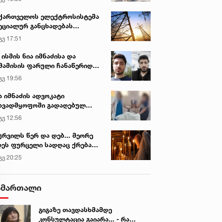
ქართველოს ელექტროსისტემა
ეციალურ განცხადებას
რცელებს
გვ 17:51
 ისმის ნია იმნაძისა და
მამისის ფარული ჩანაწერიდან
გიგა ავალიანის მკვლელობის
გვ 19:56
ქმე
ა იმნაძის ადვოკატი
ავადმყოფოში გადაღებულ
დრებს ავრცელებს
გვ 12:56
ურვილს წერ და დებ... მეორე
ეს ფურცელი სადღაც ქრება
 სურვილი სრულდება...“ -
გვ 20:25
სწაულმოქმედი ტაძარი შიდა
ართლში
ამართალი
გიგაზე თავდასხმამდე
კონსულტაცია გაიარა... - რა