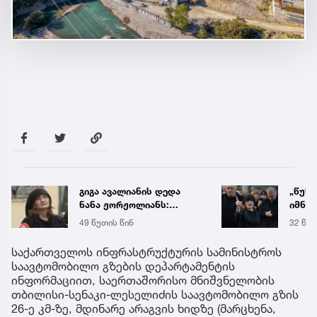
„წუხელ დაიჭირეს ნია
საქა
იმნაძე და ანასტასია
ელექ
ბერუაშვილი! თეთრად
სპეც
32 წუთის წინ
5 აგვ 
გავათენე, მაგრამ
ავრც
ფეისბუკში ვერ შევედი...“
საქართველოს ინფრასტრუქტურის სამინისტროს
- რას წერს ეკა კუპატაძე
საავტომობილო გზების დეპარტამენტის
ინფორმაციით, საერთაშორისო მნიშვნელობის
თბილისი-სენაკი-ლესელიძის საავტომობილო გზის
26-ე კმ-ზე, მდინარე არაგვის ხიდზე (მარცხენა,