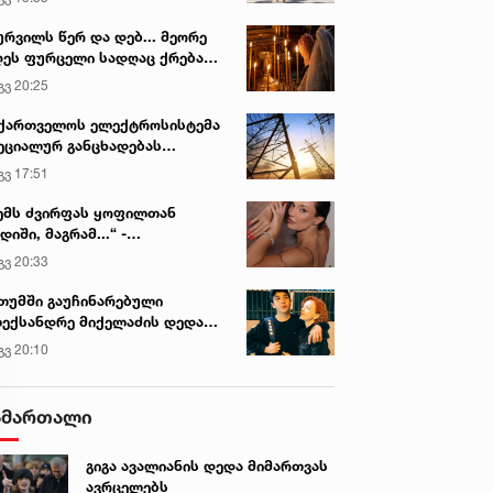
ურვილს წერ და დებ... მეორე
ეს ფურცელი სადღაც ქრება
 სურვილი სრულდება...“ -
გვ 20:25
სწაულმოქმედი ტაძარი შიდა
ართლში
ქართველოს ელექტროსისტემა
ეციალურ განცხადებას
რცელებს
გვ 17:51
ემს ძვირფას ყოფილთან
დიში, მაგრამ...“ -
ექსანდრა პაიჭაძის
გვ 20:33
ლწრფელი აღიარება
თუმში გაუჩინარებული
ექსანდრე მიქელაძის დედა
მართვას ავრცელებს
გვ 20:10
ამართალი
გიგა ავალიანის დედა მიმართვას
ავრცელებს