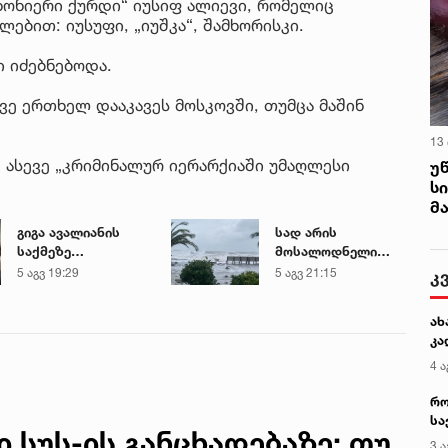
ანონიერი ქურდი“ იუსიფ ალიევი, რომელიც
ებით: იუსუფი, „იუშკა“, შამხორისკი.
ი იძებნებოდა.
კვე ერთხელ დააკავეს მოსკოვში, თუმცა მაშინ
13
 ასევე „კრიმინალურ იერარქიაში უმაღლესი
უ
ს
მ
გიგა ავალიანის
სად არის
საქმეზე
მოსალოდნელი
დაკავებული ნია
წვიმა და სად
5 აგვ 19:29
5 აგვ 21:15
კ
იმნაძე კლინიკაში
შენარჩუნდება
გადაჰყავთ
მაღალი
ახ
ტემპერატურა
კა
4 ა
რო
სა
სუს-ის განცხადებაზე: თუ
კე
3 ა