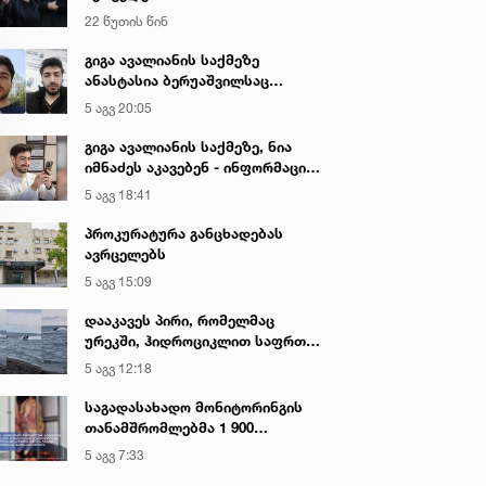
22 წუთის წინ
გიგა ავალიანის საქმეზე
ანასტასია ბერუაშვილსაც
აკავებენ
5 აგვ 20:05
გიგა ავალიანის საქმეზე, ნია
იმნაძეს აკავებენ - ინფორმაციას
ადვოკატი ავრცელებს
5 აგვ 18:41
პროკურატურა განცხადებას
ავრცელებს
5 აგვ 15:09
დააკავეს პირი, რომელმაც
ურეკში, ჰიდროციკლით საფრთხე
შეუქმნა ზღვაში მოქალაქეებს,
5 აგვ 12:18
სამართალდამცველებს
სიტყვიერი შეურაცხყოფა
საგადასახადო მონიტორინგის
მიაყენა
თანამშრომლებმა 1 900
კილოგრამი საქონლის ხორცის
5 აგვ 7:33
უკანონო ტრანსპორტირების