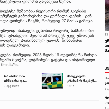
 მხატვრული ფილმის გადაღება სურთ.
პროექტზე მუშაობას რეჟისორი რომენ გავრასი
მენტურ გამოძიებასა და ჟურნალისტების - ჟან-
ოლა ტორენის წიგნს, რომელიც 27 მაისს გამოვა.
უმლოდ ინახავენ: უცნობია როგორც სამსახიობო
13
მცა, ფრანგული მედია ამ პროექტს უკვე უწოდებს
ალოდნელ კრიმინალურ ფილმს. წინასწარი
უ
რის დაგეგმილი.
ს
მ
ედება, რომელიც 2025 წლის 19 ოქტომბერს მოხდა.
რეაში შეიჭრა, ვიტრინები გატეხა და ისტორიული
 მოიპარა.
კ
რა ისმის ნია
მარტვილში
ახ
იმნაძისა და
კრაზანის ნაკბენით
კა
მამამისის ფარული
მძიმე
7 აგვ 19:56
13:15
4 ა
ჩანაწერიდან - გიგა
მდგომარეობაში
ავალიანის
მყოფი
რო
მკვლელობის საქმე
ახალგაზრდა
სა
გადაარჩინეს
კე
3 ა