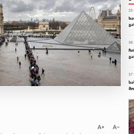
25
ხა
გა
ნა
36
ჩი
გა
და
37
სა
მო
დე
დე
სა
აგ
ხს