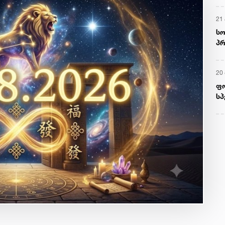
21 
სო
პრ
ერ
20
ფ
სპ