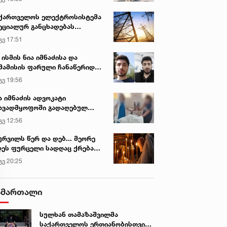
ქართველოს ელექტროსისტემა
ეციალურ განცხადებას
რცელებს
გვ 17:51
 ისმის ნია იმნაძისა და
მამისის ფარული ჩანაწერიდან
გიგა ავალიანის მკვლელობის
გვ 19:56
ქმე
ა იმნაძის ადვოკატი
ავადმყოფოში გადაღებულ
დრებს ავრცელებს
გვ 12:56
ურვილს წერ და დებ... მეორე
ეს ფურცელი სადღაც ქრება
 სურვილი სრულდება...“ -
გვ 20:25
სწაულმოქმედი ტაძარი შიდა
ართლში
ამართალი
სულხან თამაზაშვილმა
საქართველოს ერთიანობისთვის