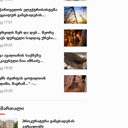
ქართველოს ელექტროსისტემა
ეციალურ განცხადებას
რცელებს
გვ 17:51
ურვილს წერ და დებ... მეორე
ეს ფურცელი სადღაც ქრება
 სურვილი სრულდება...“ -
გვ 20:25
სწაულმოქმედი ტაძარი შიდა
ართლში
გა ავალიანის საქმეზე
კავებული ნია იმნაძე
ინიკაში გადაჰყავთ
გვ 19:29
ემს ძვირფას ყოფილთან
დიში, მაგრამ...“ -
ექსანდრა პაიჭაძის
გვ 20:33
ლწრფელი აღიარება
ამართალი
პროკურატურა განცხადებას
ავრცელებს