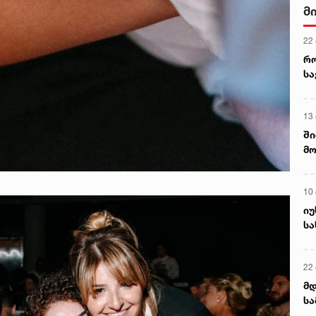
მ
22
რ
ს
13
ში
მო
კა
ღვ
10
იუ
სა
22 
მდ
სა
ორ