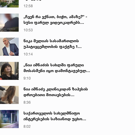
12:58
„ჩვენ რა ვქნათ, ბიჭო, ამაზე?“ -
სუსი ფარულ ვიდეოკადრებს
აქვეყნებს, რომლის შედეგად 3
10:53
პირი დააკავეს
ნიკა მელიას სასამართლოს
უპატივცემლობის ფაქტზე 1
წლით და 6 თვით თავისუფლების
10:14
აღკვეთა მიესაჯა
„ნია იმნაძის სახლში ფარული
მოსასმენი იყო დამონტაჟებული,
მისი ტელეფონიდან მასალები
9:10
აღდგა...“ - ეკა კუპატაძე
ნია იმნაძე კლინიკიდან ზაჰესის
დროებითი მოთავსების
იზოლატორში გადაიყვანეს
8:36
საქართველოს სახელმწიფო
ინტერესების საზიანოდ უცხო
ქვეყნიდან მართულ და
8:02
საქართველოდან მხარდაჭერილ