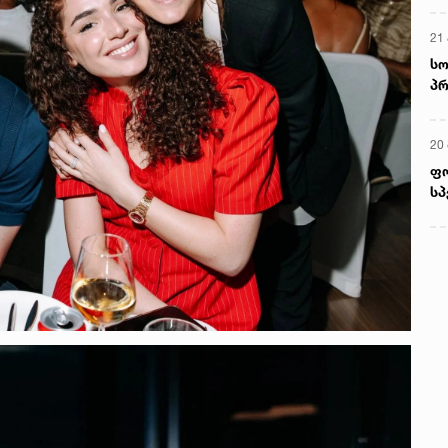
21 
სო
პრ
ერ
20
ფ
სპ