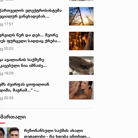
ქართველოს ელექტროსისტემა
ეციალურ განცხადებას
რცელებს
გვ 17:51
ურვილს წერ და დებ... მეორე
ეს ფურცელი სადღაც ქრება
 სურვილი სრულდება...“ -
გვ 20:25
სწაულმოქმედი ტაძარი შიდა
ართლში
გა ავალიანის საქმეზე
კავებული ნია იმნაძე
ინიკაში გადაჰყავთ
გვ 19:29
ემს ძვირფას ყოფილთან
დიში, მაგრამ...“ -
ექსანდრა პაიჭაძის
გვ 20:33
ლწრფელი აღიარება
ამართალი
რეზონანსული საქმის ახალი
დეტალები - რა ხდება ცნობილი