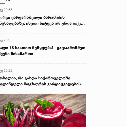
გვ 20:55
ორგი ყარყარაშვილი ბარამიძის
ნცხადებაზე: ისეთი სიტყვა არ უნდა თქვა,
ც ჩრდილს აყენებს აფხაზეთის ომში
ღუპულ მებრძოლებს და ქართველ ხალხს
გვ 20:35
ვლელებად წარმოაჩენს, შენი სიტყვები
ხაზური და რუსული სააგენტოების მიერ
ალი 18 საათით შეწყდება! - გადაამოწმეთ
ის წაღებული და ყველა ქართველს
ვენი მისამართი
ვლელს უწოდებენ
გვ 20:22
ობილია, რა გახდა საქართველოში
ილანდელი მოგზაურის გარდაცვალების
ზეზი