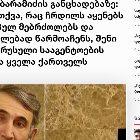
ბარამიძის განცხადებაზე:
სა
თქვა, რაც ჩრდილს აყენებს
სპ
ავ
პულ მებრძოლებს და
5 ა
ლებად წარმოაჩენს, შენი
„ს
დღ
 რუსული სააგენტოების
და
4 ა
სა
და ყველა ქართველს
ქ
გი
და
კლ
5 ა
„ჩ
ბო
ალ
3 ა
გუ
ს