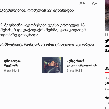
კავშირებით, რომელიც 27 ივნისიდან
2-მეტრიანი ავტობუსები ექვსი ერთეული 18-
 შესახებ დედაქალაქის მერმა, კახა კალაძემ
ხდომაზე განაცხადა.
13
უ
 მარშრუტზეც, რომელსაც ორი ერთეული ავტობუსი
ს
მ
ცნობილია,
„ენგურთან
მეტროში
დაკავშირებით მინდა
კ
გარდაცვლილი 21
ვთქვა...“ - გოგა
6 აგვ 19:42
6 აგვ 19:34
წლის მარიამ
მანიას უახლესი
ახ
ტყემალაძის
წინასწარმეტყველება
კა
ექსპერტიზის
დასკვნა
4 ა
რო
სა
კე
3 ა