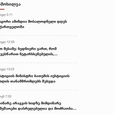
- ნიას მამა ამბობს, რომ
იმოხილვა
არასწორად მოიქცა, თუმცა
მამას ეუბნება, რომ სხვანაირად
 ივლ 5:11
ვერ მოიქცეოდა, თანამედროვე
ეპოქაში სხვანაირად ხდება -
ოგორი ამინდია მოსალოდნელი დღეს
პროკურორი
აქართველოში
 ივლ 12:39
ო მესამე: ბედნიერი ვართ, რომ
ვესწარით ნეტარხსენებულის,
თოლიკოს-პატრიარქ ილია მეორის
აწლს, ვართ მისი მემკვიდრეები
 ივლ 13:22
სტიციის მინისტრი ბათუმის იუსტიციის
ხლის თანამშრომლებს შეხვდა
ივნ 7:35
ინარე არაგვის ხიდზე მიმდინარე
მუშაოები დასრულებულია და მოძრაობა
ივე სამოძრაო ზოლზე აღდგენილია