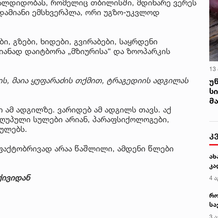
წყალდიდობას, რომელიც თბილისში, მდინარე ვერეს
 ადამიანი ემსხვერპლა, ორი უგზო-უკვლოდ
ი, გზები, ხიდები, გვირაბები, საყრდენი
იანად დაიტბორა „მზიურისა“ და ზოოპარკის
13
ს, მაია ყუფარაძის თქმით, ტრაგედიის ადგილას
უ
ს
მ
 ამ ადგილზე. ვარიდებ ამ ადგილს თავს. აქ
აღუპული სულები არიან, პარაფსიქოლოგები,
სულებს.
კ
ა ფაქტობრივად არაა წაშლილი, ამდენი წლები
ახ
კა
ქივიდან
4 ა
რო
სა
კე
3 ა