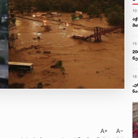
10
აჭ
მთ
ად
დრ
15
20
წე
პა
სა
18
„ე
ნა
წა