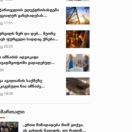
ქართველოს ელექტროსისტემა
ეციალურ განცხადებას
რცელებს
გვ 17:51
ურვილს წერ და დებ... მეორე
ეს ფურცელი სადღაც ქრება
 სურვილი სრულდება...“ -
გვ 20:25
სწაულმოქმედი ტაძარი შიდა
ართლში
ა იმნაძის ადვოკატი
ავადმყოფოში გადაღებულ
დრებს ავრცელებს
:56
გა ავალიანის საქმეზე
კავებული ნია იმნაძე
ინიკაში გადაჰყავთ
გვ 19:29
ამართალი
„ერთი წინადადება რომ ვთქვა,
ის გახდის ნათელს, თუ რატომ