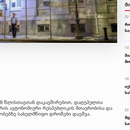
მ
22
რ
ს
13
ში
მო
კა
ღვ
10
იუ
სა
18 წლისთავთან დაკავშირებით, დაღუპულთა
ჭარის ავტონომიური რესპუბლიკის მთავრობისა და
22 
ნობებზე სახელმწიფო დროშები დაეშვა.
მდ
სა
ორ