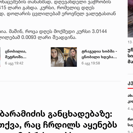
ონაცემების თანახმად, დღევანდელი ვაჭრობის
415 ლარი გახდა. კურსი, რომელიც დღეს
ისად, დოლარის ცვლილებამ ეროვნულ ვალუტასთან
რია. მაშინ, როცა დღეს მოქმედი კურსი 3.0144
ლილებამ 0.0093 ლარი შეადგინა.
13
უ
ცნობილია,
ტრაგედია ხობში -
ს
მეტროში
ცნობილი ხდება
მ
გარდაცვლილი 21
დაღუპული დედა-
6 აგვ 19:42
6 აგვ 19:58
წლის მარიამ
შვილის ვინაობა
ტყემალაძის
ექსპერტიზის
კ
დასკვნა
ახ
კა
4 ა
ბარამიძის განცხადებაზე:
რო
თქვა, რაც ჩრდილს აყენებს
სა
კე
3 ა