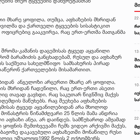
ლების მიერ ტყვეების დახვრეტასთან
მ
22
თი მხარე ყოფილა, თუმცა, აფხაზების მხრიდან
ვილმა და ქართველი ტყვეების სისასტიკით
რ
ი ოფიცრებიც გააკვირვა, რაც ერთ-ერთმა მათგანმა
ს
 შრომა-კამანის დაცემისას ტყვედ აყვანილი
13
რომ ბარამიძის განცხადებამ, რუსულ და აფხაზურ
ში
ბის საქმეთა სახელმწიფო სამსახურის პირად
მო
 დაწერონ ქართველების მისამართით.
კა
ღვ
ბიდან ანგელოზი არცერთი მხარე არ ყოფილა,
10
ის მხრიდან ჩადენილი, რაც ერთ-ერთი ასეთი
იუ
ც თავად გავხდი, რაც საკუთარ წიგნშიც მაქვს
სა
ღემდის მაწუხებს. რაც შეეხება აფხაზების
ემისას ტყვედ აყვანილებიდან არა მხოლოდ
მონასტრის წინამძღვარი 25 წლის მამა ანდრია
22 
 აფხაზი ანუა, არ დაინდეს. სამწუხაროდ ამჟამად
 ყოფნის შემთხვევაში ჩემს ვიდეო არქივში მაქვს,
მდ
საბაჟოზე დაკავებული აფხაზეთში მონაწილე რუსი
სა
მელიც უშუალოდ1992 წლის 2 ოქტომბერს
ორ