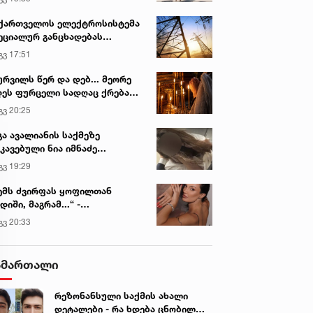
ქართველოს ელექტროსისტემა
ეციალურ განცხადებას
რცელებს
გვ 17:51
ურვილს წერ და დებ... მეორე
ეს ფურცელი სადღაც ქრება
 სურვილი სრულდება...“ -
გვ 20:25
სწაულმოქმედი ტაძარი შიდა
ართლში
გა ავალიანის საქმეზე
კავებული ნია იმნაძე
ინიკაში გადაჰყავთ
გვ 19:29
ემს ძვირფას ყოფილთან
დიში, მაგრამ...“ -
ექსანდრა პაიჭაძის
გვ 20:33
ლწრფელი აღიარება
ამართალი
რეზონანსული საქმის ახალი
დეტალები - რა ხდება ცნობილი