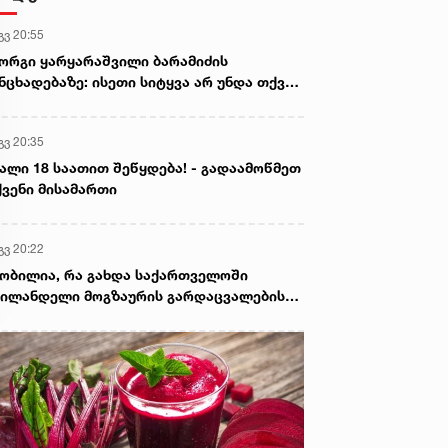
გვ 20:55
ორგი ყარყარაშვილი ბარამიძის
ნცხადებაზე: ისეთი სიტყვა არ უნდა თქვა,
ც ჩრდილს აყენებს აფხაზეთის ომში
ღუპულ მებრძოლებს და ქართველ ხალხს
გვ 20:35
ვლელებად წარმოაჩენს, შენი სიტყვები
ხაზური და რუსული სააგენტოების მიერ
ალი 18 საათით შეწყდება! - გადაამოწმეთ
ის წაღებული და ყველა ქართველს
ვენი მისამართი
ვლელს უწოდებენ
გვ 20:22
ობილია, რა გახდა საქართველოში
ილანდელი მოგზაურის გარდაცვალების
ზეზი