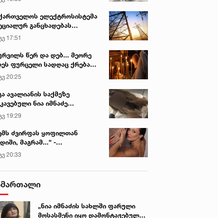
ქართველოს ელექტროსისტემა
ეციალურ განცხადებას
რცელებს
გვ 17:51
ურვილს წერ და დებ... მეორე
ეს ფურცელი სადღაც ქრება
 სურვილი სრულდება...“ -
გვ 20:25
სწაულმოქმედი ტაძარი შიდა
ართლში
გა ავალიანის საქმეზე
კავებული ნია იმნაძე
ინიკაში გადაჰყავთ
გვ 19:29
ემს ძვირფას ყოფილთან
დიში, მაგრამ...“ -
ექსანდრა პაიჭაძის
გვ 20:33
ლწრფელი აღიარება
ამართალი
„ნია იმნაძის სახლში ფარული
მოსასმენი იყო დამონტაჟებული,