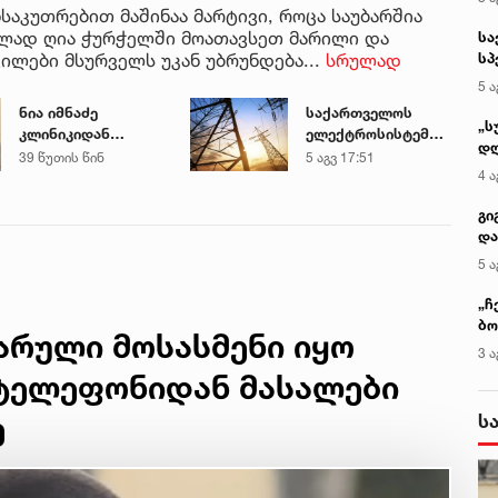
საკუთრებით მაშინაა მარტივი, როცა საუბარშია
ბლად ღია ჭურჭელში მოათავსეთ მარილი და
სა
ილები მსურველს უკან უბრუნდება...
სრულად
სპ
ავ
5 ა
ნია იმნაძე
საქართველოს
„ს
კლინიკიდან
ელექტროსისტემა
დღ
ზაჰესის დროებითი
სპეციალურ
39 წუთის წინ
5 აგვ 17:51
და
4 ა
მოთავსების
განცხადებას
სა
იზოლატორში
ავრცელებს
ქ
გი
გადაიყვანეს
და
კლ
5 ა
„ჩ
ბო
ფარული მოსასმენი იყო
ალ
3 ა
გუ
 ტელეფონიდან მასალები
ს
ე