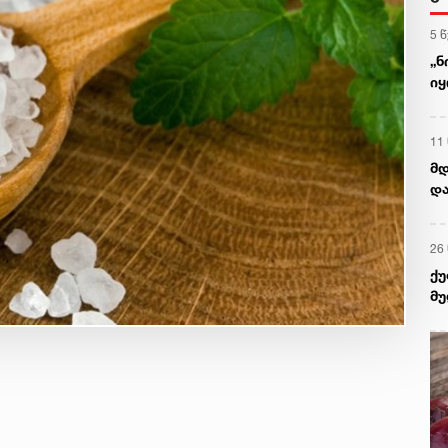
5 
„ნ
იყ
მა
11
მდ
დ
26
ქუ
მუ