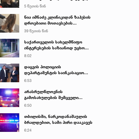
მისი ტელეფონიდან მასალები
5 წუთის წინ
აღდგა...“ - ეკა კუპატაძე
ნია იმნაძე კლინიკიდან ზაჰესის
დროებითი მოთავსების
იზოლატორში გადაიყვანეს
39 წუთის წინ
საქართველოს სახელმწიფო
ინტერესების საზიანოდ უცხო
ქვეყნიდან მართულ და
8:02
საქართველოდან მხარდაჭერილ
დისკრედიტაციულ კამპანიასთან
დაცვის პოლიციის
დაკავშირებით საბოტაჟის
დეპარტამენტის საინკასაციო
მუხლით გამოძიება დაიწყო
მომსახურების ხარისხის
6:53
გაუმჯობესებისა და
უსაფრთხოების გაძლიერების
არასრულწლოვნის
მიზნით, მონიტორინგის ახალი
გამოსახულების შემცველი
სისტემა დაინერგა
პორნოგრაფიული ნაწარმოების
6:50
შეძენა-შენახვა-ფლობისა და
გავრცელებისთვის
თბილისში, ნარკოდანაშაულის
არასრულწლოვანი დააკავეს
ბრალდებით, სამი პირი დააკავეს
6:24