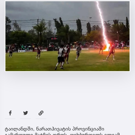
ტაილანდში, ნარათჰივატის პროვინციაში
გამართული მატჩის დროს, ფეხბურთელს ელვამ