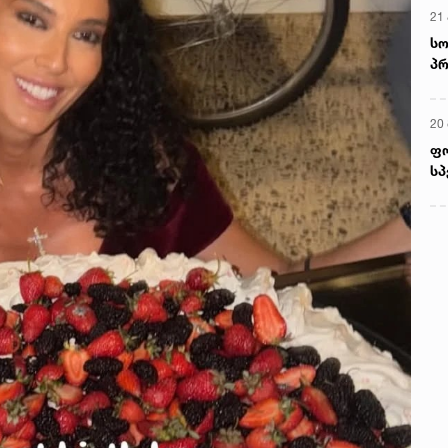
მ
22
რ
ს
13
ში
მო
კა
ღვ
10
იუ