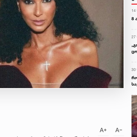
14
8 
27
„გ
ცო
აგ
30
რო
სა
ექ