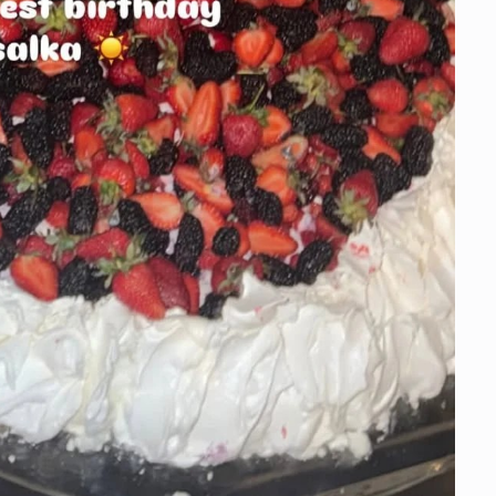
სა
22 
მდ
სა
ორ
21 
სო
პრ
ერ
20
ფ
სპ