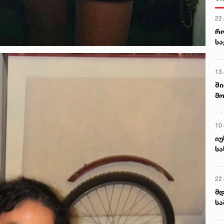
5 ა
ს