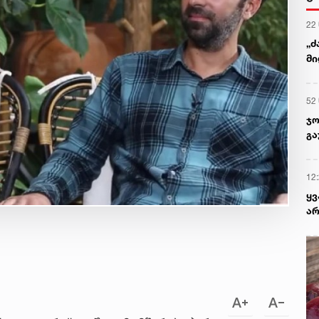
22
„ძ
მი
52
ჯო
გა
12
ყ
არ
პრ
რა