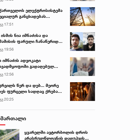
ქართველოს ელექტროსისტემა
ეციალურ განცხადებას
რცელებს
გვ 17:51
 ისმის ნია იმნაძისა და
მამისის ფარული ჩანაწერიდან
გიგა ავალიანის მკვლელობის
გვ 19:56
ქმე
ა იმნაძის ადვოკატი
ავადმყოფოში გადაღებულ
დრებს ავრცელებს
გვ 12:56
ურვილს წერ და დებ... მეორე
ეს ფურცელი სადღაც ქრება
 სურვილი სრულდება...“ -
გვ 20:25
სწაულმოქმედი ტაძარი შიდა
ართლში
ამართალი
ყვარელში ავტორბოლის დროს
არასრულწლოვნის დაღუპვის