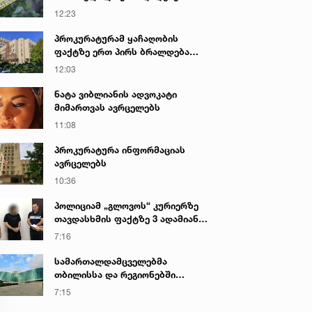
საქმეზე პროკურატურამ 2 პირს
12:23
ბრალი წარუდგინა - რა არის ამ
დროისთვის ცნობილი
პროკურატურამ ყაჩაღობის
ფაქტზე ერთ პირს ბრალდება
წარუდგინა
12:03
ნატა ვიბლიანის ადვოკატი
მიმართვას ავრცელებს
11:08
პროკურატურა ინფორმაციას
ავრცელებს
10:36
პოლიციამ „გლოვოს“ კურიერზე
თავდასხმის ფაქტზე 3 ადამიანი
დააკავა
7:16
სამართალდამცველებმა
თბილისსა და რეგიონებში
უკანონო ცეცხლსასროლი
7:15
იარაღები და საბრძოლო მასალა