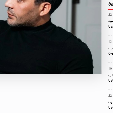
მ
22
რ
ს
13
ში
მო
კა
ღვ
10
იუ
სა
22 
მდ
სა
ორ