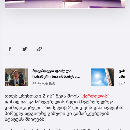
მოვიპოვეთ ფარული
უახლ
ჩანაწერი ნია იმნაძესა
ამინდ
და მამამისს შორის,
ტემპე
56 წუთის წინ
14:35
განიხილავდნენ, როგორ
დღეე
ჩაიდინა გაბაშვილმა
დღეს „რუსთავი 2-ის“ მეგა შოუს
„ქართულის“
დანაშაული - ნიას მამა
ფინალია. გამარჯვებულის ბედი მაყურებელზეა
ამბობს, რომ არასწორად
დამოკიდებული, რომელიც 2 ლიდერს გამოავლენს.
მოიქცა, თუმცა მამას
პირველ ადგილზე გასული კი გამარჯვებულის
ეუბნება, რომ
სტატუსს მიიღებს.
სხვანაირად ვერ
მოიქცეოდა,