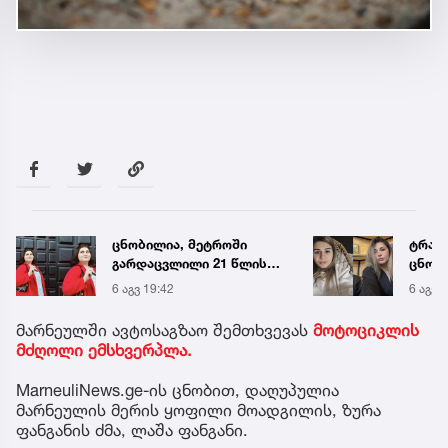
ტრაგედია ხობში -
„ენგ
ცნობილი ხდება
დაკა
დაღუპული დედა-შვილის
ვთქვა
6 აგვ 19:58
6 აგვ 
ვინაობა
უახლ
წინა
მარნეულში ავტოსაგზაო შემთხვევას
მოტოციკლის
მძღოლი ემსხვერპლა.
MarneuliNews.ge-ის ცნობით, დაღუპულია
მარნეულის მერის ყოფილი მოადგილის, ზურა
ფანგანის ძმა, ლაშა ფანგანი.