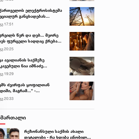
ქართველოს ელექტროსისტემა
ეციალურ განცხადებას
რცელებს
გვ 17:51
ურვილს წერ და დებ... მეორე
ეს ფურცელი სადღაც ქრება
 სურვილი სრულდება...“ -
გვ 20:25
სწაულმოქმედი ტაძარი შიდა
ართლში
გა ავალიანის საქმეზე
კავებული ნია იმნაძე
ინიკაში გადაჰყავთ
გვ 19:29
ემს ძვირფას ყოფილთან
დიში, მაგრამ...“ -
ექსანდრა პაიჭაძის
გვ 20:33
ლწრფელი აღიარება
ამართალი
რეზონანსული საქმის ახალი
დეტალები - რა ხდება ცნობილი