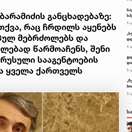
სა
ბარამიძის განცხადებაზე:
სპ
ავ
5 ა
თქვა, რაც ჩრდილს აყენებს
„ს
პულ მებრძოლებს და
დღ
და
ლებად წარმოაჩენს, შენი
4 ა
სა
ქ
 რუსული სააგენტოების
გი
და
და ყველა ქართველს
კლ
5 ა
„ჩ
ბო
ალ
3 ა
გუ
ს