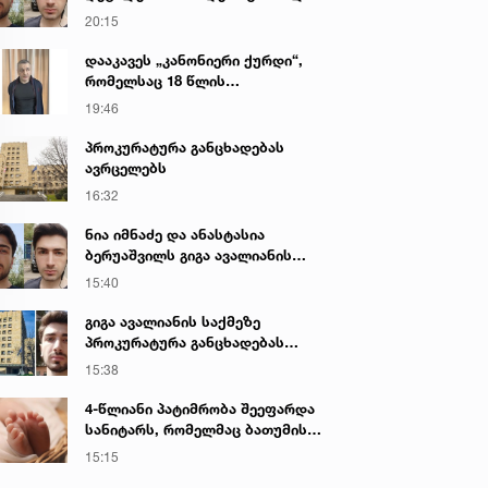
გიგა ავალიანის მკვლელობაზე
20:15
დააკავეს „კანონიერი ქურდი“,
რომელსაც 18 წლის
განმავლობაში ეძებდნენ
19:46
პროკურატურა განცხადებას
ავრცელებს
16:32
ნია იმნაძე და ანასტასია
ბერუაშვილს გიგა ავალიანის
საქმეზე ბრალი წარედგინათ
15:40
გიგა ავალიანის საქმეზე
პროკურატურა განცხადებას
ავრცელებს
15:38
4-წლიანი პატიმრობა შეეფარდა
სანიტარს, რომელმაც ბათუმის
კლინიკის საპირფარეშოში
15:15
იმშობიარა და ახალშობილს