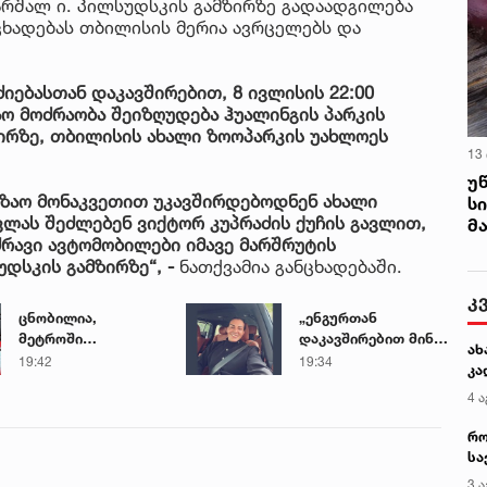
არშალ ი. პილსუდსკის გამზირზე გადაადგილება
ნცხადებას თბილისის მერია ავრცელებს და
იებასთან დაკავშირებით, 8 ივლისის 22:00
აო მოძრაობა შეიზღუდება ჰუალინგის პარკის
ზირზე, თბილისის ახალი ზოოპარკის უახლოეს
13
უ
გზაო მონაკვეთით უკავშირდებოდნენ ახალი
ს
ლას შეძლებენ ვიქტორ კუპრაძის ქუჩის გავლით,
მ
რავი ავტომობილები იმავე მარშრუტის
დსკის გამზირზე“, -
ნათქვამია განცხადებაში.
კ
ცნობილია,
„ენგურთან
მეტროში
დაკავშირებით მინდა
ახ
გარდაცვლილი 21
ვთქვა...“ - გოგა
19:42
19:34
კა
წლის მარიამ
მანიას უახლესი
4 ა
ტყემალაძის
წინასწარმეტყველება
ექსპერტიზის
რო
დასკვნა
სა
კე
3 ა