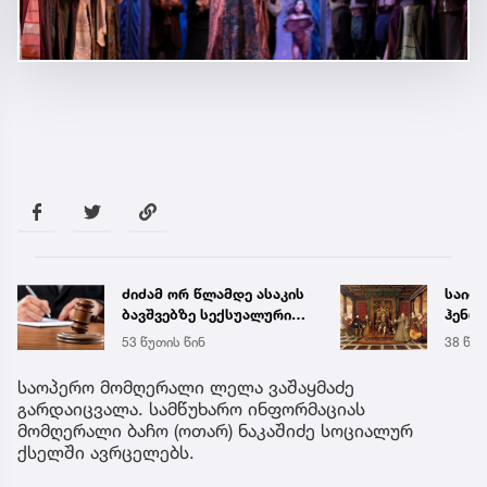
ძიძამ ორ წლამდე ასაკის
საიდ
ბავშვებზე სექსუალური
ჰენრი
ძალადობა გადაიღო -
ნიღბა
53 წუთის წინ
38 წუთ
სასამართლომ მას 70
სინა
წლით პატიმრობა
მონა
საოპერო მომღერალი ლელა ვაშაყმაძე
მიუსაჯა
გარდაიცვალა. სამწუხარო ინფორმაციას
მომღერალი ბაჩო (ოთარ) ნაკაშიძე სოციალურ
ქსელში ავრცელებს.