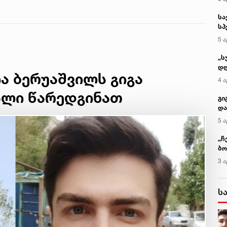
მცდელობისას,
დინებამ გაიტაცა,
მაშველები ამ
დრომდე ეძებენ
ია ბერუაშვილს გიგა
ალი წარედგინათ
კ