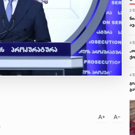
2 
ნი
ავ
4 
„თ
ქო
გა
4 
გი
გა
.