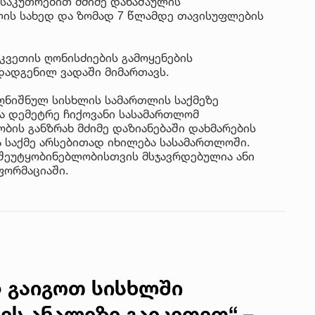
ანსაკუთრებით მძიმე დანაშაულის
იუ
ელის სახედ და ზომად 7 წლამდე თავისუფლების
სა
ვეთის ღონისძიების გამოყენების
22 
ადგენილ ვადაში მიმართავს.
მდ
სა
აღნიშნულ სისხლის სამართლის საქმეზე
ორ
და დემეტრე ჩიქოვანი სასამართლომ
ბის განზრახ მძიმე დაზიანებაში დახმარების
21 
 საქმე არსებითად იხილება სასამართლოში.
სო
 შეუტყობინებლობისთვის მსჯავრდებულია ანი
პრ
ნფორმაციაში.
ერ
20
ფ
სპ
 გაიგოთ სისხლში
ს ანალიზი გაიკეთეთ“ –