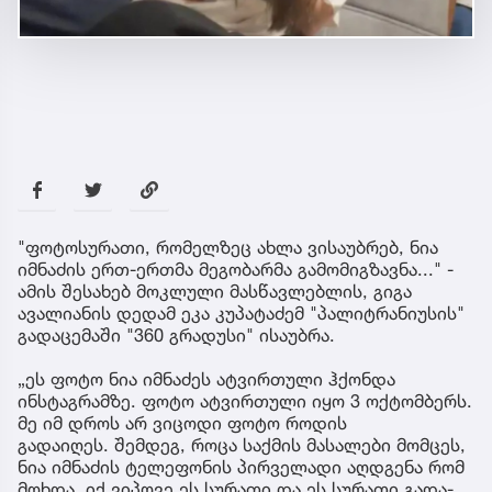
"ფოტოსურათი, რომელზეც ახლა ვისაუბრებ, ნია
იმნაძის ერთ-ერთმა მეგობარმა გამომიგზავნა..." -
ამის შესახებ მოკლული მასწავლებლის, გიგა
ავალიანის დედამ ეკა კუპატაძემ "პალიტრანიუსის"
გადაცემაში "360 გრადუსი" ისაუბრა.
„ეს ფოტო ნია იმნაძეს ატვირთული ჰქონდა
ინსტაგრამზე. ფოტო ატვირთული იყო 3 ოქტომბერს.
მე იმ დროს არ ვიცოდი ფოტო როდის
გადაიღეს. შემ­დეგ, როცა საქ­მის მა­სა­ლე­ბი მომ­ცეს,
ნია იმ­ნა­ძის ტე­ლე­ფო­ნის პირ­ვე­ლა­დი აღ­დგე­ნა რომ
მოხ­და, იქ ვი­პო­ვე ეს სუ­რა­თი და ეს სუ­რა­თი გა­და­