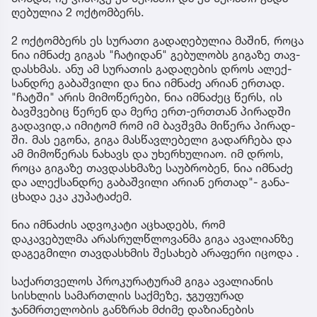
ღე­ბუ­ლია 2 ოქ­ტომ­ბერს.
2 ოქ­ტომ­ბერს ეს სუ­რა­თი გა­და­ღე­ბუ­ლია მა­შინ, როცა
ნია იმ­ნა­ძე გი­გას "ჩა­ტი­დან" გე­ბუ­ლობს გი­გა­ზე თავ­
დას­ხმას. ანუ ამ სუ­რა­თის გა­და­ღე­ბის დროს ალექ­
სან­დრე გა­ბაშ­ვი­ლი და ნია იმ­ნა­ძე არი­ან ერ­თად.
"ჩატ­ში" არის მი­მო­წე­რე­ბი, ნია იმ­ნა­ძეც წერს, ის
ბავ­შვე­ბიც წე­რენ და მერე ერთ-ერ­თთან პი­რად­ში
გა­და­ვი­დ,ა იმი­ტომ რომ იმ ბავ­შვმა მი­წე­რა პი­რად­
ში. მას ეგო­ნა, გიგა მას­წავ­ლე­ბე­ლი გა­დარ­ჩე­ბა და
ამ მი­მო­წე­რას ნა­ხავს და უხერ­ხუ­ლი­აო. იმ დროს,
როცა გი­გა­ზე თავ­დას­ხმა­ზე სა­უბ­რო­ბენ, ნია იმ­ნა­ძე
და ალექ­სან­დრე გა­ბაშ­ვი­ლი არი­ან ერ­თად"- გა­ნა­
ცხა­და ეკა კუ­პა­ტა­ძემ.
ნია იმნაძის ადვოკატი აცხადებს, რომ
დაკავებულმა არასრულწლოვანმა გიგა ავალიანზე
დაგეგმილი თავდასხმის შესახებ არაფერი იცოდა .
საქართველოს პროკურატურამ გიგა ავალიანის
სისხლის სამართლის საქმეზე, ჯგუფურად
ჯანმრთელობის განზრახ მძიმე დაზიანების