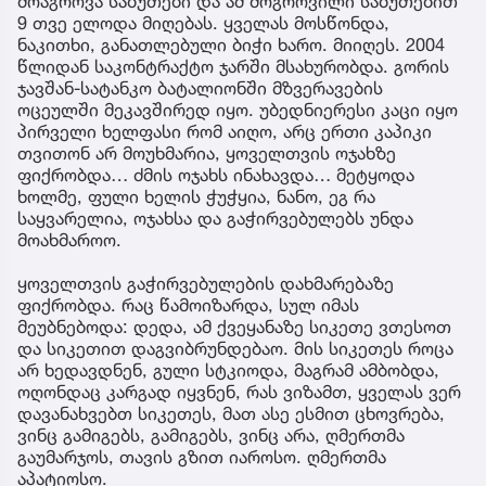
მოაგროვა საბუთები და ამ მოგროვილი საბუთებით
9 თვე ელოდა მიღებას. ყველას მოსწონდა,
ნაკითხი, განათლებული ბიჭი ხარო. მიიღეს. 2004
წლიდან საკონტრაქტო ჯარში მსახურობდა. გორის
ჯავშან-სატანკო ბატალიონში მზვერავების
ოცეულში მეკავშირედ იყო. უბედნიერესი კაცი იყო
პირველი ხელფასი რომ აიღო, არც ერთი კაპიკი
თვითონ არ მოუხმარია, ყოველთვის ოჯახზე
ფიქრობდა… ძმის ოჯახს ინახავდა… მეტყოდა
ხოლმე, ფული ხელის ჭუჭყია, ნანო, ეგ რა
საყვარელია, ოჯახსა და გაჭირვებულებს უნდა
მოახმაროო.
ყოველთვის გაჭირვებულების დახმარებაზე
ფიქრობდა. რაც წამოიზარდა, სულ იმას
მეუბნებოდა: დედა, ამ ქვეყანაზე სიკეთე ვთესოთ
და სიკეთით დაგვიბრუნდებაო. მის სიკეთეს როცა
არ ხედავდნენ, გული სტკიოდა, მაგრამ ამბობდა,
ოღონდაც კარგად იყვნენ, რას ვიზამთ, ყველას ვერ
დავანახვებთ სიკეთეს, მათ ასე ესმით ცხოვრება,
ვინც გამიგებს, გამიგებს, ვინც არა, ღმერთმა
გაუმარჯოს, თავის გზით იაროსო. ღმერთმა
აპატიოსო.