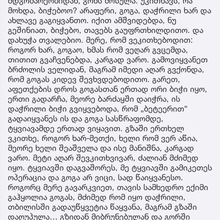
მდგომარეობიდან, გონს მოსულა. უკითხავს, რა
მოხდა, ბიჭებოო? არაფერი, გოგა, დაჭრილი ხარ და
ახლავე გაგიყვანთო. იქით ამშვიდებდა, ნუ
გეშინიათ, ბიჭებო, თავებს გაუფრთხილდითო. და
დახუჭა თვალებიო. მერე, რომ ვეკითხებოდით:
როგორ ხარ, გოგაო, ხმას რომ ვეღარ გვცემდა,
თითით გვაჩვენებდა, კარგად ვარო. გამოვიყვანეთ
ბრძოლის ველიდან, მაგრამ იმედი აღარ გვქონდა,
რომ გოგას კიდევ შევხვდებოდითო. გარეთ,
აფეთქების დროს გოგასთან ერთად ორი ბიჭი იყო,
ერთი გადარჩა, მეორე ბარძაყში დაიჭრა, ის
დაჭრილი ბიჭი გვიყვებოდა, რომ „ბეტეერით“
გადაიყვანეს ის და გოგა სასწრაფომდე,
ტყვიავამდე ერთად ვიყავით. გზაში ერთხელ
ვკითხე, როგორ ხარ-მეთქი, ხელი რომ ვერ აწია,
მეორე ხელი შეაშველა და ისე მანიშნა, კარგად
ვარო. მეტი აღარ შევკითხვივარ, ძალიან მძიმედ
იყო. ტყვიავში დაგვაშორეს, მე ტყვიავში გამიკეთეს
ოპერაცია და გოგა არ ვიცი, სად წაიყვანესო.
როგორც მერე გავარკვიეთ, თავის სამხედრო ექიმი
გაჰყოლია გოგას, მძიმედ რომ იყო დაჭრილი,
თბილისში გადაუწყვეტია წაყვანა, მაგრამ გზაში
დაღუპულა… გზიდან მიბრუნებულან და გორში