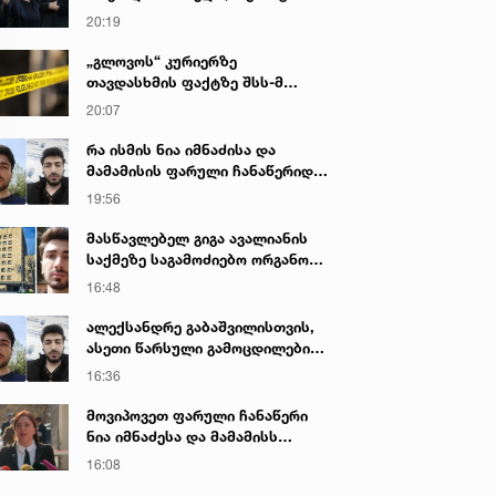
იყო ნია იმნაძე წამქეზებელი...“ -
20:19
გიგა ავალიანის დედა
„გლოვოს“ კურიერზე
თავდასხმის ფაქტზე შსს-მ
გამოძიება დაიწყო
20:07
რა ისმის ნია იმნაძისა და
მამამისის ფარული ჩანაწერიდან
- გიგა ავალიანის მკვლელობის
19:56
საქმე
მასწავლებელ გიგა ავალიანის
საქმეზე საგამოძიებო ორგანო
დაკავებულ არასრულწლოვნებს -
16:48
ნია იმნაძესა და ანასტასია
ბერუაშვილს 30 დღის
ალექსანდრე გაბაშვილისთვის,
განმავლობაში ფარულად
ასეთი წარსული გამოცდილების
უსმენდა
ადამიანისთვის ინფორმაციის
16:36
მიწოდება, რომ მასწავლებელი
სექსუალურად ავიწროებდა,
მოვიპოვეთ ფარული ჩანაწერი
ფაქტობრივად, წაქეზება იყო -
ნია იმნაძესა და მამამისს
პროკურორი ნია იმნაძის საქმეზე
შორის, განიხილავდნენ, როგორ
16:08
ჩაიდინა გაბაშვილმა დანაშაული