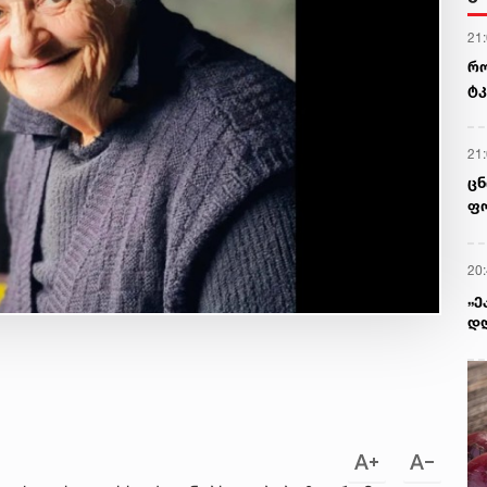
21
რო
ტკ
გვ
21
ცნ
ფო
20
„ე
დღ
ყო
გი
წე