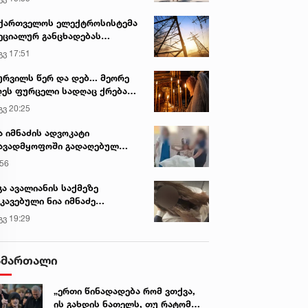
ქართველოს ელექტროსისტემა
ეციალურ განცხადებას
რცელებს
გვ 17:51
ურვილს წერ და დებ... მეორე
ეს ფურცელი სადღაც ქრება
 სურვილი სრულდება...“ -
გვ 20:25
სწაულმოქმედი ტაძარი შიდა
ართლში
ა იმნაძის ადვოკატი
ავადმყოფოში გადაღებულ
დრებს ავრცელებს
:56
გა ავალიანის საქმეზე
კავებული ნია იმნაძე
ინიკაში გადაჰყავთ
გვ 19:29
ამართალი
„ერთი წინადადება რომ ვთქვა,
ის გახდის ნათელს, თუ რატომ