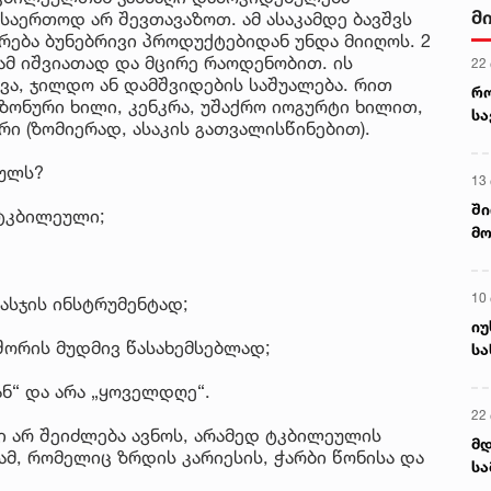
მ
 საერთოდ არ შევთავაზოთ. ამ ასაკამდე ბავშვს
ერება ბუნებრივი პროდუქტებიდან უნდა მიიღოს. 2
ამ იშვიათად და მცირე რაოდენობით. ის
22
ვა, ჯილდო ან დამშვიდების საშუალება. რით
რ
ზონური ხილი, კენკრა, უშაქრო იოგურტი ხილით,
ს
რი (ზომიერად, ასაკის გათვალისწინებით).
ეულს?
13
ში
ტკბილეული;
მო
კა
ღვ
10
სჯის ინსტრუმენტად;
იუ
შორის მუდმივ წასახემსებლად;
სა
ნ“ და არა „ყოველდღე“.
22 
ი არ შეიძლება ავნოს, არამედ ტკბილეულის
მდ
, რომელიც ზრდის კარიესის, ჭარბი წონისა და
სა
ორ