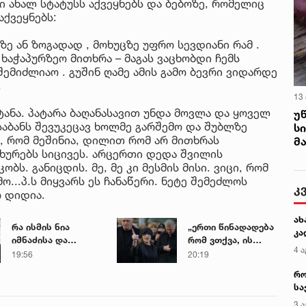
 ახალ სტატუსს აქვეყნებს და ბებოზე, რომელიც
აქვეყნებს:
ზე ან ზოგადად , მოხუცზე უფრო სევდიანი რამ .
 ხაჭაპურზეო მითხრა – მაგას ვაცხობდი ჩემს
შემიძლიაო . გუშინ ღამე ამის გამო ბევრი ვიდარდე
.
13
იტანა. პატარა ბაღანასავით უნდა მოვლა და ყოველ
უ
საბანს შევუკეცავ ხოლმე გარშემო და შუბლზე
ს
ბ, რომ მეშინია, დილით რომ არ მითხრას
მ
ხურებს სიცივეს. არცერთი დედა შვილის
ს. განიცდის. მე, მე კი მესმის მისი. ვიცი, რომ
...პ.ს მიყვარს ეს ჩანაწერი. ნეტე შემეძლოს
კ
ო დიდია.
ახ
რა ისმის ნია
„ერთი წინადადება
კა
იმნაძისა და
რომ ვთქვა, ის
4 ა
მამამისის ფარული
გახდის ნათელს,
19:56
20:19
ჩანაწერიდან - გიგა
თუ რატომ იყო ნია
რო
ავალიანის
იმნაძე
სა
მკვლელობის საქმე
წამქეზებელი...“ -
კე
3 ა
გიგა ავალიანის