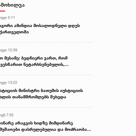
- ნიას მამა ამბობს, რომ
იმოხილვა
არასწორად მოიქცა, თუმცა
მამას ეუბნება, რომ სხვანაირად
 ივლ 5:11
ვერ მოიქცეოდა, თანამედროვე
ეპოქაში სხვანაირად ხდება -
ოგორი ამინდია მოსალოდნელი დღეს
პროკურორი
აქართველოში
 ივლ 12:39
ო მესამე: ბედნიერი ვართ, რომ
ვესწარით ნეტარხსენებულის,
თოლიკოს-პატრიარქ ილია მეორის
აწლს, ვართ მისი მემკვიდრეები
 ივლ 13:22
სტიციის მინისტრი ბათუმის იუსტიციის
ხლის თანამშრომლებს შეხვდა
ივნ 7:35
ინარე არაგვის ხიდზე მიმდინარე
მუშაოები დასრულებულია და მოძრაობა
ივე სამოძრაო ზოლზე აღდგენილია