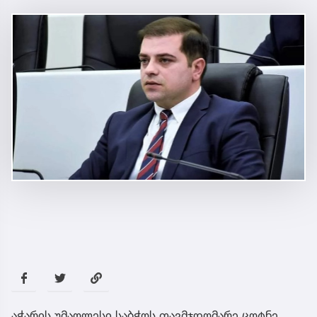
აჭარის უმაღლესი საბჭოს თავმჯდომარე ცოტნე