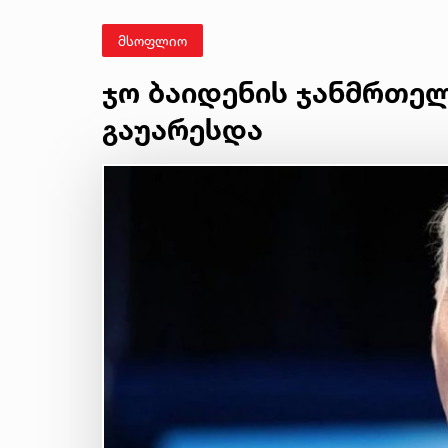
მსოფლიო
ჯო ბაიდენის ჯანმრთე
გაუარესდა