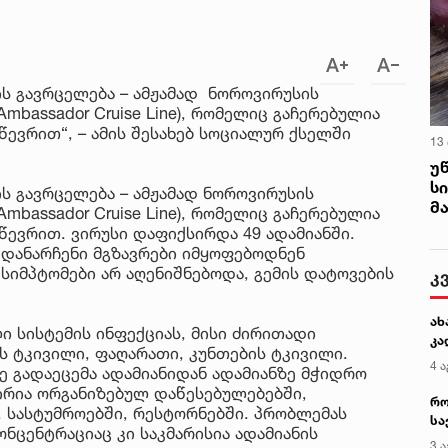
ის გავრცელება – ამჟამად ნოროვირუსის
Ambassador Cruise Line), რომელიც გაჩერებულია
წევრით“, – ამის შესახებ სოციალურ ქსელში
13
უ
ს
ის გავრცელება – ამჟამად ნოროვირუსის
მ
Ambassador Cruise Line), რომელიც გაჩერებულია
წევრით. ვირუსი დაფიქსირდა 49 ადამიანში.
 დანარჩენი მგზავრები იმყოფებოდნენ
 სიმპტომები არ აღენიშნებოდა, გემის დატოვების
კ
ახ
 სისტემის ინფექციას, მისი ძირითადი
კა
ის ტკივილი, ფაღარათი, კუნთების ტკივილი.
4 ა
ვე გადაეცემა ადამიანიდან ადამიანზე მჭიდრო
ირია ორგანიზებულ დაწესებულებებში,
რო
 სასტუმროებში, რესტორნებში. პრობლემას
სა
ონცენტრაციაც კი საკმარისია ადამიანის
კე
3 ა