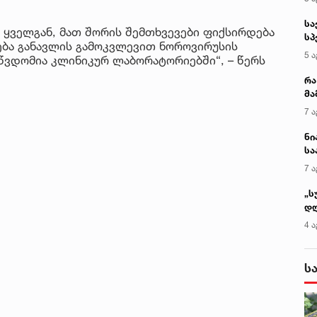
სა
ა ყველგან, მათ შორის შემთხვევები ფიქსირდება
სპ
ბა განავლის გამოკვლევით ნოროვირუსის
ავ
5 ა
საწვდომია კლინიკურ ლაბორატორიებში“, – წერს
რა
მა
- 
7 ა
სა
ნი
სა
კა
7 ა
„ს
დღ
და
4 ა
სა
ქ
ს