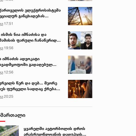
ქართველოს ელექტროსისტემა
ეციალურ განცხადებას
რცელებს
გვ 17:51
 ისმის ნია იმნაძისა და
მამისის ფარული ჩანაწერიდან
გიგა ავალიანის მკვლელობის
გვ 19:56
ქმე
ა იმნაძის ადვოკატი
ავადმყოფოში გადაღებულ
დრებს ავრცელებს
გვ 12:56
ურვილს წერ და დებ... მეორე
ეს ფურცელი სადღაც ქრება
 სურვილი სრულდება...“ -
გვ 20:25
სწაულმოქმედი ტაძარი შიდა
ართლში
ამართალი
ყვარელში ავტორბოლის დროს
არასრულწლოვნის დაღუპვის