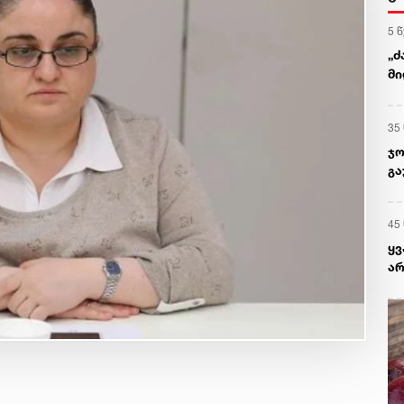
5 
„ძ
მი
35
ჯო
გა
45
ყ
არ
პრ
რა