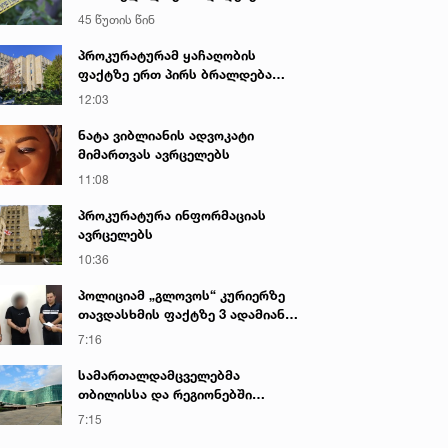
საქმეზე პროკურატურამ 2 პირს
45 წუთის წინ
ბრალი წარუდგინა - რა არის ამ
დროისთვის ცნობილი
პროკურატურამ ყაჩაღობის
ფაქტზე ერთ პირს ბრალდება
წარუდგინა
12:03
ნატა ვიბლიანის ადვოკატი
მიმართვას ავრცელებს
11:08
პროკურატურა ინფორმაციას
ავრცელებს
10:36
პოლიციამ „გლოვოს“ კურიერზე
თავდასხმის ფაქტზე 3 ადამიანი
დააკავა
7:16
სამართალდამცველებმა
თბილისსა და რეგიონებში
უკანონო ცეცხლსასროლი
7:15
იარაღები და საბრძოლო მასალა