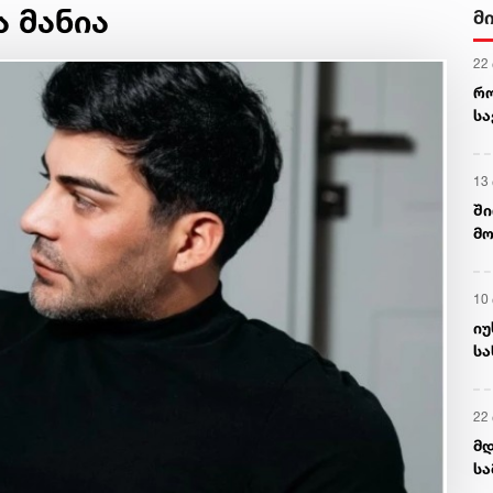
ა მანია
მ
22
რ
ს
13
ში
მო
კა
ღვ
10
იუ
სა
22 
მდ
სა
ორ