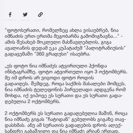
"ფოტოსურათი, რომელზეც ახლა ვისაუბრებ, ნია
იმნაძის ერთ-ერთმა მეგობარმა გამომიგზავნა..." -
ამის შესახებ მოკლული მასწავლებლის, გიგა
ავალიანის დედამ ეკა კუპატაძემ "პალიტრანიუსის"
გადაცემაში "360 გრადუსი" ისაუბრა.
„ეს ფოტო ნია იმნაძეს ატვირთული ჰქონდა
ინსტაგრამზე. ფოტო ატვირთული იყო 3 ოქტომბერს.
მე იმ დროს არ ვიცოდი ფოტო როდის
გადაიღეს. შემ­დეგ, როცა საქ­მის მა­სა­ლე­ბი მომ­ცეს,
ნია იმ­ნა­ძის ტე­ლე­ფო­ნის პირ­ვე­ლა­დი აღ­დგე­ნა რომ
მოხ­და, იქ ვი­პო­ვე ეს სუ­რა­თი და ეს სუ­რა­თი გა­და­
ღე­ბუ­ლია 2 ოქ­ტომ­ბერს.
2 ოქ­ტომ­ბერს ეს სუ­რა­თი გა­და­ღე­ბუ­ლია მა­შინ, როცა
ნია იმ­ნა­ძე გი­გას "ჩა­ტი­დან" გე­ბუ­ლობს გი­გა­ზე თავ­
დას­ხმას. ანუ ამ სუ­რა­თის გა­და­ღე­ბის დროს ალექ­
სან­დრე გა­ბაშ­ვი­ლი და ნია იმ­ნა­ძე არი­ან ერ­თად.