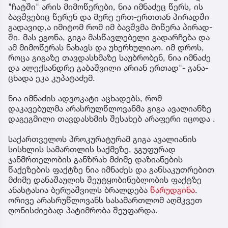
"ჩატ­ში" არის მი­მო­წე­რე­ბი, ნია იმ­ნა­ძეც წერს, ის
ბავ­შვე­ბიც წე­რენ და მერე ერთ-ერ­თთან პი­რად­ში
გა­და­ვი­დ,ა იმი­ტომ რომ იმ ბავ­შვმა მი­წე­რა პი­რად­
ში. მას ეგო­ნა, გიგა მას­წავ­ლე­ბე­ლი გა­დარ­ჩე­ბა და
ამ მი­მო­წე­რას ნა­ხავს და უხერ­ხუ­ლი­აო. იმ დროს,
როცა გი­გა­ზე თავ­დას­ხმა­ზე სა­უბ­რო­ბენ, ნია იმ­ნა­ძე
და ალექ­სან­დრე გა­ბაშ­ვი­ლი არი­ან ერ­თად"- გა­ნა­
ცხა­და ეკა კუ­პა­ტა­ძემ.
ნია იმნაძის ადვოკატი აცხადებს, რომ
დაკავებულმა არასრულწლოვანმა გიგა ავალიანზე
დაგეგმილი თავდასხმის შესახებ არაფერი იცოდა .
საქართველოს პროკურატურამ გიგა ავალიანის
სისხლის სამართლის საქმეზე, ჯგუფურად
ჯანმრთელობის განზრახ მძიმე დაზიანების
წაქეზების ფაქტზე ნია იმნაძეს და განსაკუთრებით
მძიმე დანაშაულის შეუტყობინებლობის ფაქტზე
ანასტასია ბერუაშვილს ბრალდება
წარუდგინა
.
ორივე არასრუწლოვანს სასამართლომ აღმკვეთ
ღონისძიებად პატიმრობა შეუფარდა.