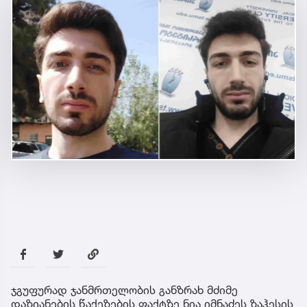
ჯგუფურად ჯანმრთელობის განზრახ მძიმე
დაზიანების წაქეზების ფაქტზე ნია იმნაძეს ზაჰესის