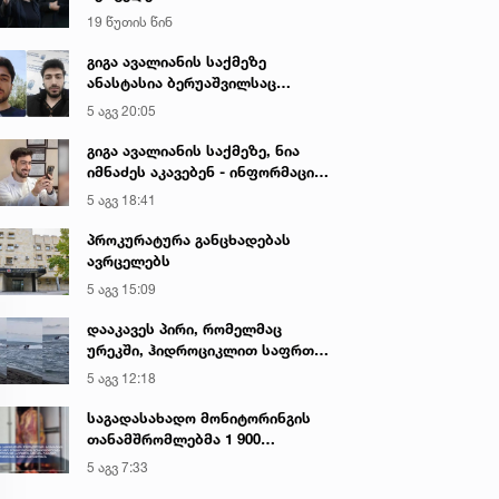
19 წუთის წინ
გიგა ავალიანის საქმეზე
ანასტასია ბერუაშვილსაც
აკავებენ
5 აგვ 20:05
გიგა ავალიანის საქმეზე, ნია
იმნაძეს აკავებენ - ინფორმაციას
ადვოკატი ავრცელებს
5 აგვ 18:41
პროკურატურა განცხადებას
ავრცელებს
5 აგვ 15:09
დააკავეს პირი, რომელმაც
ურეკში, ჰიდროციკლით საფრთხე
შეუქმნა ზღვაში მოქალაქეებს,
5 აგვ 12:18
სამართალდამცველებს
სიტყვიერი შეურაცხყოფა
საგადასახადო მონიტორინგის
მიაყენა
თანამშრომლებმა 1 900
კილოგრამი საქონლის ხორცის
5 აგვ 7:33
უკანონო ტრანსპორტირების