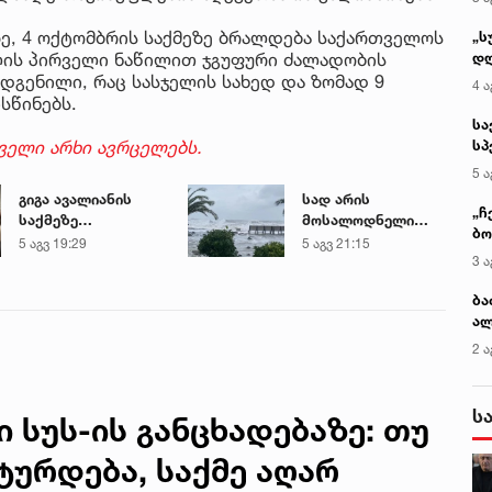
ეზე, 4 ოქტომბრის საქმეზე ბრალდება საქართველოს
„ს
ლის პირველი ნაწილით ჯგუფური ძალადობის
დღ
და
დგენილი, რაც სასჯელის სახედ და ზომად 9
4 ა
სა
სწინებს.
ქ
სა
ველი არხი ავრცელებს.
სპ
ავ
5 ა
გიგა ავალიანის
სად არის
„ჩ
საქმეზე
მოსალოდნელი
ბო
დაკავებული ნია
წვიმა და სად
5 აგვ 19:29
5 აგვ 21:15
ალ
3 ა
იმნაძე კლინიკაში
შენარჩუნდება
გუ
გადაჰყავთ
მაღალი
ბა
ტემპერატურა
ალ
მი
2 ა
ს
სუს-ის განცხადებაზე: თუ
ტურდება, საქმე აღარ