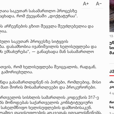
ალაია საკუთარ სასამართლო პროცესზე
ცხადა, რომ ქვეყანაში „დიქტატურაა“.
ს არჩევნების გზით შეცვლა შეუძლებელია და
ლია.
13
ბული საკუთარ პროცესზე სიტყვის
უ
ება. დასამხობია ივანიშვილის ხელისუფლება და
ს
ს ემსახურება“, — განაცხადა მან სასამართლო
მ
სთვის, რომ ხელისუფლება შეიცვალოს, რადგან,
კ
ა გამორიცხულია.
უნდა გასამართლდნენ ის პირები, რომლებიც, მისი
ახ
, მათ შორის მოსამართლეები და პროკურორები.
კა
4 ა
ქართველოს სისხლის სამართლის კოდექსის 317-ე
ბს მოწოდებას საქართველოს კონსტიტუციური
რო
 სახელმწიფო ხელისუფლების დამხობისაკენ.
სა
კე
წლამდე თავისუფლების აღკვეთას ითვალისწინებს.
3 ა