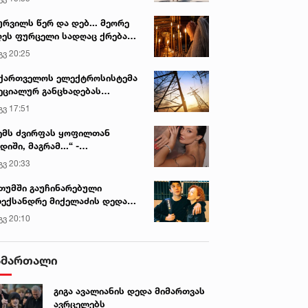
ურვილს წერ და დებ... მეორე
ეს ფურცელი სადღაც ქრება
 სურვილი სრულდება...“ -
გვ 20:25
სწაულმოქმედი ტაძარი შიდა
ართლში
ქართველოს ელექტროსისტემა
ეციალურ განცხადებას
რცელებს
გვ 17:51
ემს ძვირფას ყოფილთან
დიში, მაგრამ...“ -
ექსანდრა პაიჭაძის
გვ 20:33
ლწრფელი აღიარება
თუმში გაუჩინარებული
ექსანდრე მიქელაძის დედა
მართვას ავრცელებს
გვ 20:10
ამართალი
გიგა ავალიანის დედა მიმართვას
ავრცელებს