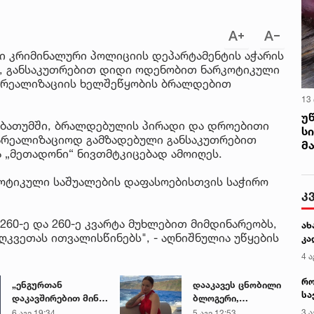
რი კრიმინალური პოლიციის დეპარტამენტის აჭარის
, განსაკუთრებით დიდი ოდენობით ნარკოტიკული
და რეალიზაციის ხელშეწყობის ბრალდებით
13
უ
 ბათუმში, ბრალდებულის პირადი და დროებითი
ს
სარეალიზაციოდ გამზადებული განსაკუთრებით
მ
„მეთადონი“ ნივთმტკიცებად ამოიღეს.
კოტიკული საშუალების დაფასოებისთვის საჭირო
კ
260-ე და 260-ე კვარტა მუხლებით მიმდინარეობს,
ახ
ღკვეთას ითვალისწინებს", - აღნიშნულია უწყების
კა
4 ა
რო
„ენგურთან
დააკავეს ცნობილი
სა
დაკავშირებით მინდა
ბლოგერი,
კე
ვთქვა...“ - გოგა
რომელმაც ონლაინ
3 ა
6 აგვ 19:34
5 აგვ 12:53