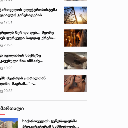
ქართველოს ელექტროსისტემა
ეციალურ განცხადებას
რცელებს
გვ 17:51
ურვილს წერ და დებ... მეორე
ეს ფურცელი სადღაც ქრება
 სურვილი სრულდება...“ -
გვ 20:25
სწაულმოქმედი ტაძარი შიდა
ართლში
გა ავალიანის საქმეზე
კავებული ნია იმნაძე
ინიკაში გადაჰყავთ
გვ 19:29
ემს ძვირფას ყოფილთან
დიში, მაგრამ...“ -
ექსანდრა პაიჭაძის
გვ 20:33
ლწრფელი აღიარება
ამართალი
საქართველოს გენერალურმა
პროკურატურამ სამშობლოს