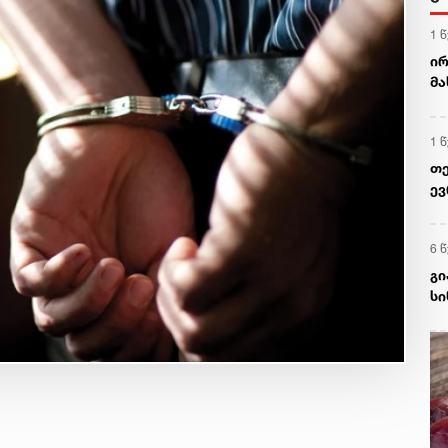
1 
ირ
მა
უშ
თ
1 
თე
ევ
(E
ბუ
6 
გი
სი
ვი