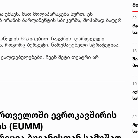
მ
ა უშავს, მათ მოლაპარაკება სურთ, ეს
22
ბ ირანის პარლამენტის სპიკერმა, მოჰამად ბაღერ
რ
ს
ანელის მტკიცებით, ჩაგვრის, დარღვეული
ა, როგორც ბერკეტი, წარუმატებელი სტრატეგიაა.
13
 ვალდებულებები. ჩვენ მეტი თეატრი არ
ში
მო
კა
ღვ
10
იუ
სა
ართველოში ევროკავშირის
22 
ის (EUMM)
მდ
სა
იცია ბუგანისთან სამუშაო
ორ