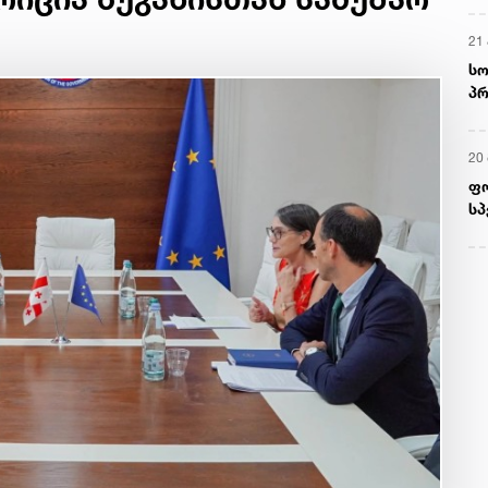
21 
სო
პრ
ერ
20
ფ
სპ