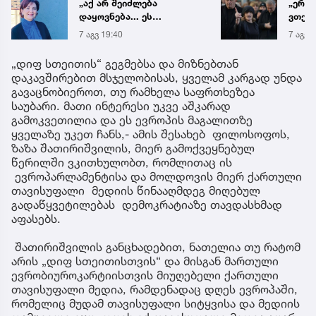
„აქ არ შეიძლება
„ერთ
დაყოვნება... ეს
ვთქვა
დაავადება ყალიბდება 72
ნათე
7 აგვ 19:40
7 აგვ 
საათში“ - ექიმის
ნია ი
საგანგებო გაფრთხილება
წამქე
„დიფ სთეითის“ გეგმებსა და მიზნებთან
ავალ
დაკავშირებით მსჯელობისას, ყველამ კარგად უნდა
გავაცნობიეროთ, თუ რამხელა საფრთხეზეა
საუბარი. მათი ინტერესი უკვე აშკარად
გამოკვეთილია და ეს ევროპის მაგალითზე
ყველაზე უკეთ ჩანს,- ამის შესახებ ფილოსოფოს,
ზაზა შათირიშვილის, მიერ გამოქვეყნებულ
წერილში ვკითხულობთ, რომლითაც ის
ევროპარლამენტისა და მოლდოვის მიერ ქართული
თავისუფალი მედიის წინააღმდეგ მიღებულ
გადაწყვეტილებას დემოკრატიაზე თავდასხმად
აფასებს.
შათირიშვილის განცხადებით, ნათელია თუ რატომ
არის „დიფ სთეითისთვის“ და მისგან მართული
ევრობიუროკარტიისთვის მიუღებელი ქართული
თავისუფალი მედია, რამდენადაც დღეს ევროპაში,
რომელიც მუდამ თავისუფალი სიტყვისა და მედიის