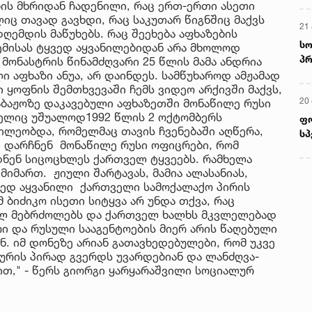
ის მხრიდან ჩადენილი, რაც ერთ-ერთი ასეთი
ც თავად გავხდი, რაც საკუთარ წიგნშიც მაქვს
ღემდის მაწუხებს. რაც შეეხება აფხაზების
ემისას ტყვედ აყვანილებიდან არა მხოლოდ
მონასტრის წინამძღვარი 25 წლის მამა ანდრია
 აფხაზი ანუა, არ დაინდეს. სამწუხაროდ ამჟამად
 ყოფნის შემთხვევაში ჩემს ვიდეო არქივში მაქვს,
საბაჟოზე დაკავებული აფხაზეთში მონაწილე რუსი
მ
მელიც უშუალოდ1992 წლის 2 ოქტომბერს
წილეობდა, რომელმაც თავის ჩვენებაში აღწერა,
ი დარჩნენ მონაწილე რუსი ოფიცრები, რომ
22
ნენ სიცოცხლეს ქართველ ტყვეებს. რამხელა
რ
იმართ. ჟიული შარტავას, მამია ალასანიას,
ს
ყვედ აყვანილი ქართველი სამოქალაქო პირის
 ბიძიკო ისეთი სიტყვა არ უნდა თქვა, რაც
ულ მებრძოლებს და ქართველ ხალხს მკვლელებად
13
რი და რუსული სააგენტოების მიერ არის წაღებული
ში
. იმ დონეზე არიან გათავხედებულები, რომ უკვე
მო
ურის პირად გვერდს უვარდებიან და ლანძღვა-
კა
ბით," - წერს გიორგი ყარყარაშვილი სოციალურ
ღვ
10