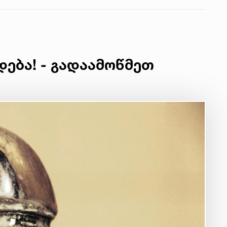
იუ
სა
22 
მდ
დება! - გადაამოწმეთ
სა
ორ
21 
სო
პრ
ერ
20
ფ
სპ