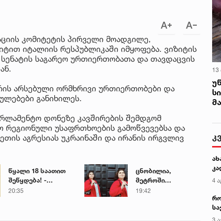
ციის კომიტეტის პირველი მოადგილე,
ტით იტალიის რესპუბლიკაში იმყოფება. ვიზიტის
 სენატის საგარეო ურთიერთობათა და თავდაცვის
ან.
13
უ
რის არსებული ორმხრივი ურთიერთობები და
ს
ლებები განიხილეს.
მ
არლამენტო დონეზე კავშირების შემდგომ
ხო რეგიონული უსაფრთხოების გამოწვევებსა და
ეთის აგრესიას უკრაინაში და ირანის ირგვლივ
წყალი 18 საათით
ცნობილია,
შეწყდება! -
მეტროში
გადაამოწმეთ
გარდაცვლილი 21
20:35
19:42
თქვენი მისამართი
წლის მარიამ
ტყემალაძის
ექსპერტიზის