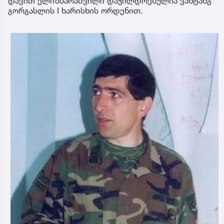
დავით ელიზბარაშვილი დაჯილდოებულია ვახტანგ
გორგასლის I ხარისხის ორდენით.