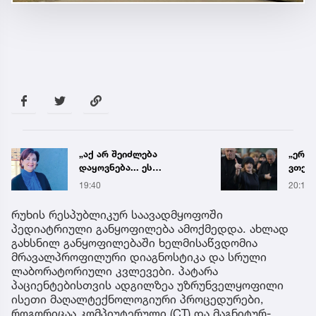
„ერთი წინადადება რომ
რა ის
ვთქვა, ის გახდის
მამა
ნათელს, თუ რატომ იყო
ჩანაწ
20:19
19:56
ნია იმნაძე
ავალ
წამქეზებელი...“ - გიგა
საქმე
რუხის რესპუბლიკურ საავადმყოფოში
ავალიანის დედა
პედიატრიული განყოფილება ამოქმედდა. ახლად
გახსნილ განყოფილებაში ხელმისაწვდომია
მრავალპროფილური დიაგნოსტიკა და სრული
ლაბორატორიული კვლევები. პატარა
პაციენტებისთვის ადგილზეა უზრუნველყოფილი
ისეთი მაღალტექნოლოგიური პროცედურები,
როგორიცაა კომპიუტერული (CT) და მაგნიტურ-