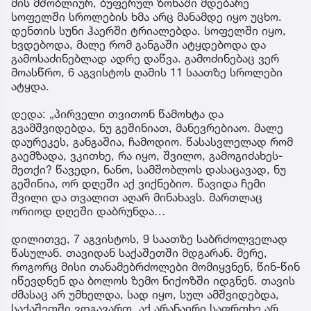
მის მშობლიურ, ბუფერულ ზონაში მდებარე
სოფელში სროლების ხმა არც მანამდე იყო უცხო.
დენთის სუნი ჰაერში ტრიალებდა. სოფელში იყო,
ხვდებოდა, მალე რომ განგაში ატყდებოდა და
გამოსაძინებლად ადრე დაწვა. გამოძინებაც ვერ
მოასწრო, 6 აგვისტოს ღამის 11 საათზე სროლები
ატყდა.
დედა: „პირველი თვითონ წამოხტა და
გვამშვიდებდა, ნუ გეშინიათ, მანევრებიაო. მალე
დაურეკეს, განგაშია, ჩამოდიო. წასასვლელად რომ
გაემზადა, ვკითხე, რა იყო, შვილო, გამოგიძახეს-
მეთქი? წავედი, ნანო, სამშობლოს დასაცავად, ნუ
გეშინია, ორ დღეში აქ ვიქნებიო. წავიდა ჩემი
შვილი და თვალით აღარ მინახავს. მართლაც
ორიოდ დღეში დაბრუნდა…
დილითვე, 7 აგვისტოს, 9 საათზე საბრძოლველად
წასულან. თავიდან საქაშეთში მდგარან. მერე,
როგორც მისი თანამებრძოლები მომიყვნენ, წინ-წინ
იწევდნენ და ბოლოს ზემო ნიქოზში იდგნენ. თავის
ძმასაც არ უმხელდა, სად იყო, სულ ამშვიდებდა,
საქაშეთში ვდგავართ, აქ არანაირი საფრთხე არ