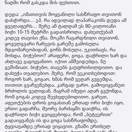
ნაღმი რომ გასკდა მის ფეხთით.
დედა: „იმათთვის მოყვანილი სასწრაფო თვითონ
დასჭირდა… ეჰ, რა ადვილად ლაპარაკობს დედა ამ
ყველაფერს… მერე ამ ტალღამ ეს 90-კილოიანი
ბიჭი 10-15 მეტრში გადაისროლა. დახეთქებამ
კიდევ თავისი ქნა. შოკში ჩავარდნილი თვითონ,
ყოველგვარი ჩარევის გარეშე გამოსულა
მდგომარეობიდან, გონს მოსულა. უკითხავს, რა
მოხდა, ბიჭებოო? არაფერი, გოგა, დაჭრილი ხარ და
ახლავე გაგიყვანთო. იქით ამშვიდებდა, ნუ
გეშინიათ, ბიჭებო, თავებს გაუფრთხილდითო. და
დახუჭა თვალებიო. მერე, რომ ვეკითხებოდით:
როგორ ხარ, გოგაო, ხმას რომ ვეღარ გვცემდა,
თითით გვაჩვენებდა, კარგად ვარო. გამოვიყვანეთ
ბრძოლის ველიდან, მაგრამ იმედი აღარ გვქონდა,
რომ გოგას კიდევ შევხვდებოდითო. გარეთ,
აფეთქების დროს გოგასთან ერთად ორი ბიჭი იყო,
ერთი გადარჩა, მეორე ბარძაყში დაიჭრა, ის
დაჭრილი ბიჭი გვიყვებოდა, რომ „ბეტეერით“
გადაიყვანეს ის და გოგა სასწრაფომდე,
ტყვიავამდე ერთად ვიყავით. გზაში ერთხელ
ვკითხე, როგორ ხარ-მეთქი, ხელი რომ ვერ აწია,