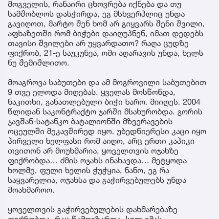
მოგველის, რანაირი ცხოვრება იქნება და თუ
სამშობლოს დასჭირდა, ეგ მსხვერპლიც უნდა
გავიღოთ, მარტო შენ ხომ არ გიყვარს შენი შვილი,
აფხაზეთში რომ ბიჭები დაიღუპნენ, იმათ დედებს
თავისი შვილები არ უყვარდათო? რაღა ცუდზე
ფიქრობ, 21-ე საუკუნეა, ომი აღარავის უნდა, ხელს
ნუ შემიშლითო.
მოაგროვა საბუთები და ამ მოგროვილი საბუთებით
9 თვე ელოდა მიღებას. ყველას მოსწონდა,
ნაკითხი, განათლებული ბიჭი ხარო. მიიღეს. 2004
წლიდან საკონტრაქტო ჯარში მსახურობდა. გორის
ჯავშან-სატანკო ბატალიონში მზვერავების
ოცეულში მეკავშირედ იყო. უბედნიერესი კაცი იყო
პირველი ხელფასი რომ აიღო, არც ერთი კაპიკი
თვითონ არ მოუხმარია, ყოველთვის ოჯახზე
ფიქრობდა… ძმის ოჯახს ინახავდა… მეტყოდა
ხოლმე, ფული ხელის ჭუჭყია, ნანო, ეგ რა
საყვარელია, ოჯახსა და გაჭირვებულებს უნდა
მოახმაროო.
ყოველთვის გაჭირვებულების დახმარებაზე
ფიქრობდა. რაც წამოიზარდა, სულ იმას