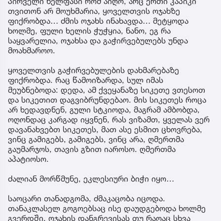
პირველი ხელფასი რომ აიღო, არც ერთი კაპიკი
თვითონ არ მოუხმარია, ყოველთვის ოჯახზე
ფიქრობდა… ძმის ოჯახს ინახავდა… მეტყოდა
ხოლმე, ფული ხელის ჭუჭყია, ნანო, ეგ რა
საყვარელია, ოჯახსა და გაჭირვებულებს უნდა
მოახმაროო.
ყოველთვის გაჭირვებულების დახმარებაზე
ფიქრობდა. რაც წამოიზარდა, სულ იმას
მეუბნებოდა: დედა, ამ ქვეყანაზე სიკეთე ვთესოთ
და სიკეთით დაგვიბრუნდებაო. მის სიკეთეს როცა
არ ხედავდნენ, გული სტკიოდა, მაგრამ ამბობდა,
ოღონდაც კარგად იყვნენ, რას ვიზამთ, ყველას ვერ
დავანახვებთ სიკეთეს, მათ ასე ესმით ცხოვრება,
ვინც გამიგებს, გამიგებს, ვინც არა, ღმერთმა
გაუმარჯოს, თავის გზით იაროსო. ღმერთმა
აპატიოსო.
ძალიან მორწმუნე, ეკლესიური ბიჭი იყო…
საოცარი თანადგომა, ძმაკაცობა იცოდა.
თანაკლასელ გოგოებსაც ისე დაუდგებოდა ხოლმე
გვერდში, ოჯახის დანგრევისას თუ რაღაც სხვა