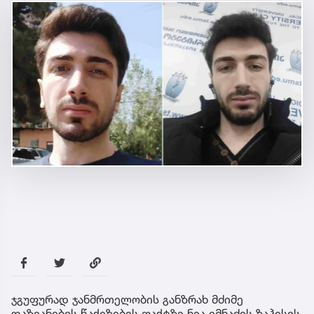
ჯგუფურად ჯანმრთელობის განზრახ მძიმე
დაზიანების წაქეზების ფაქტზე ნია იმნაძეს ზაჰესის