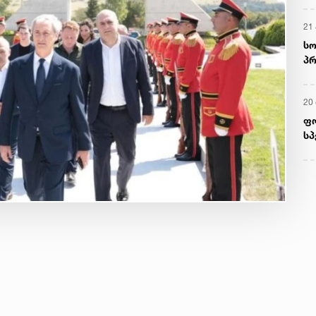
21 
სო
პრ
ერ
20
ფ
სპ