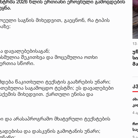
ენტრმა 2026 წლის ერთიანი ეროვნული გამოცდების
ყნა.
ეული საგნის მიხედვით, გაეცნონ, რა ტიპის
აზე:
13
ა დავალებებისაგან;
უ
ასმულია შეკითხვა და მოცემულია ოთხი
ს
ერთია სწორი.
მ
დება წაკითხული ტექსტის გააზრების უნარი;
კ
ითებულია საგამოცდო ტესტში; ეს დავალებები
სქემის მიხედვით. ქართული ენისა და
ახ
კა
4 ა
ი და არასაპროგრამო მხატვრული ტექსტების
რო
სა
გადებისა და დასკვნის გამოტანის უნარი;
კე
უნარი;
3 ა