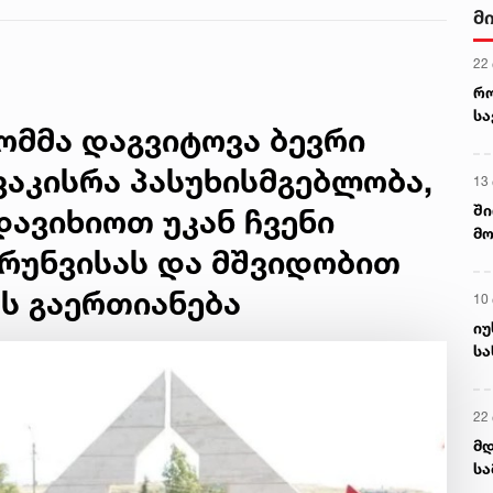
მ
22
რ
ს
 ომმა დაგვიტოვა ბევრი
ვაკისრა პასუხისმგებლობა,
13
ში
დავიხიოთ უკან ჩვენი
მო
ზრუნვისას და მშვიდობით
კა
ღვ
ს გაერთიანება
10
იუ
სა
22 
მდ
სა
ორ