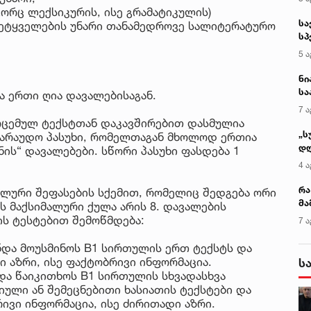
ორც ლექსიკურის, ისე გრამატიკულის)
სა
 მეტყველების უნარი თანამედროვე სალიტერატურო
სპ
ავ
5 ა
ნი
სა
ა ერთი ღია დავალებისაგან.
კა
7 ა
მოცემულ ტექსტთან დაკავშირებით დასმულია
„ს
ავარაუდო პასუხი, რომელთაგან მხოლოდ ერთია
დღ
ნის“ დავალებები. სწორი პასუხი ფასდება 1
და
4 ა
სა
ქ
რა
ალური შეფასების სქემით, რომელიც შედგება ორი
მა
 მაქსიმალური ქულა არის 8. დავალების
- 
ის ტესტებით შემოწმდება:
7 ა
სა
უნდა მოუსმინოს B1 სირთულის ერთ ტექსტს და
 აზრი, ისე ფაქტობრივი ინფორმაცია.
ს
ნდა წაიკითხოს B1 სირთულის სხვადასხვა
იული ან შემეცნებითი ხასიათის ტექსტები და
ივი ინფორმაცია, ისე ძირითადი აზრი.