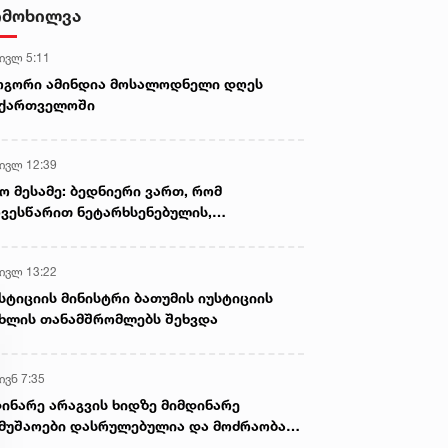
- ნიას მამა ამბობს, რომ
იმოხილვა
არასწორად მოიქცა, თუმცა
მამას ეუბნება, რომ სხვანაირად
 ივლ 5:11
ვერ მოიქცეოდა, თანამედროვე
ეპოქაში სხვანაირად ხდება -
ოგორი ამინდია მოსალოდნელი დღეს
პროკურორი
აქართველოში
 ივლ 12:39
ო მესამე: ბედნიერი ვართ, რომ
ვესწარით ნეტარხსენებულის,
თოლიკოს-პატრიარქ ილია მეორის
აწლს, ვართ მისი მემკვიდრეები
 ივლ 13:22
სტიციის მინისტრი ბათუმის იუსტიციის
ხლის თანამშრომლებს შეხვდა
ივნ 7:35
ინარე არაგვის ხიდზე მიმდინარე
მუშაოები დასრულებულია და მოძრაობა
ივე სამოძრაო ზოლზე აღდგენილია