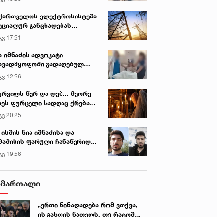
ქართველოს ელექტროსისტემა
ეციალურ განცხადებას
რცელებს
გვ 17:51
ა იმნაძის ადვოკატი
ავადმყოფოში გადაღებულ
დრებს ავრცელებს
გვ 12:56
ურვილს წერ და დებ... მეორე
ეს ფურცელი სადღაც ქრება
 სურვილი სრულდება...“ -
გვ 20:25
სწაულმოქმედი ტაძარი შიდა
ართლში
 ისმის ნია იმნაძისა და
მამისის ფარული ჩანაწერიდან
გიგა ავალიანის მკვლელობის
გვ 19:56
ქმე
ამართალი
„ერთი წინადადება რომ ვთქვა,
ის გახდის ნათელს, თუ რატომ