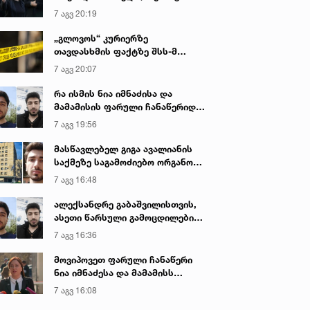
იყო ნია იმნაძე წამქეზებელი...“ -
7 აგვ 20:19
გიგა ავალიანის დედა
„გლოვოს“ კურიერზე
თავდასხმის ფაქტზე შსს-მ
გამოძიება დაიწყო
7 აგვ 20:07
რა ისმის ნია იმნაძისა და
მამამისის ფარული ჩანაწერიდან
- გიგა ავალიანის მკვლელობის
7 აგვ 19:56
საქმე
მასწავლებელ გიგა ავალიანის
საქმეზე საგამოძიებო ორგანო
დაკავებულ არასრულწლოვნებს -
7 აგვ 16:48
ნია იმნაძესა და ანასტასია
ბერუაშვილს 30 დღის
ალექსანდრე გაბაშვილისთვის,
განმავლობაში ფარულად
ასეთი წარსული გამოცდილების
უსმენდა
ადამიანისთვის ინფორმაციის
7 აგვ 16:36
მიწოდება, რომ მასწავლებელი
სექსუალურად ავიწროებდა,
მოვიპოვეთ ფარული ჩანაწერი
ფაქტობრივად, წაქეზება იყო -
ნია იმნაძესა და მამამისს
პროკურორი ნია იმნაძის საქმეზე
შორის, განიხილავდნენ, როგორ
7 აგვ 16:08
ჩაიდინა გაბაშვილმა დანაშაული