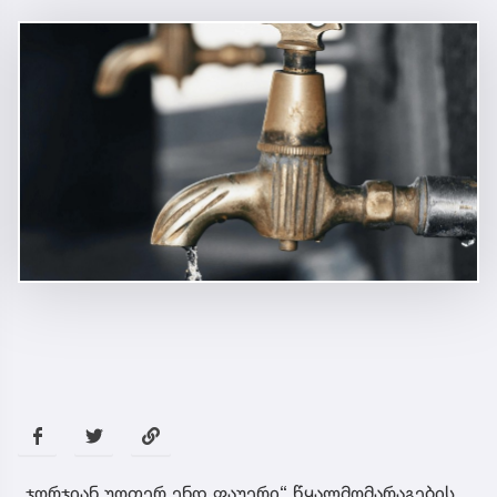
„ჯორჯიან უოთერ ენდ ფაუერი“ წყალმომარაგების