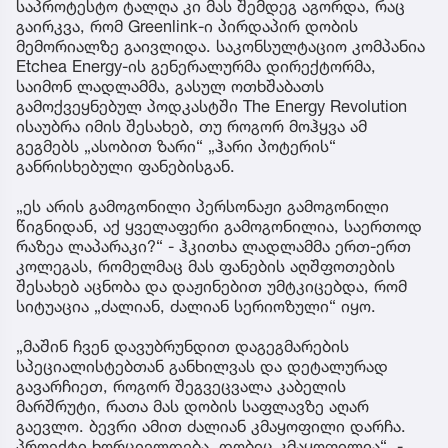
საპროტესტო ტალღა კი მას შემდეგ აგორდა, რაც
გაირკვა, რომ Greenlink-ი პირდაპირ დობის
მემორიალზე გაივლიდა. საკონსულტაციო კომპანია
Etchea Energy-ის გენერალურმა დირექტორმა,
საიმონ ლადლამმა, გასულ ოთხშაბათს
გამოქვეყნებულ პოდკასტში The Energy Revolution
ისაუბრა იმის შესახებ, თუ როგორ მოჰყვა ამ
გეგმებს „ასობით ზარი“ „ჰარი პოტერის“
განრისხებული ფანებისგან.
„ეს არის გამოგონილი პერსონაჟი გამოგონილი
წიგნიდან, აქ ყველაფერი გამოგონილია, საერთოდ
რაზეა ლაპარაკი?“ - ჰკითხა ლადლამმა ერთ-ერთ
კოლეგას, რომელმაც მას ფანების აღშფოთების
შესახებ აცნობა და დაჟინებით უმტკიცებდა, რომ
სიტუაცია „ძალიან, ძალიან სერიოზული“ იყო.
„მაშინ ჩვენ დავუბრუნდით დაგეგმარების
სპეციალისტებთან განხილვას და დეტალურად
გავარჩიეთ, როგორ შეგვეცვალა კაბელის
მარშრუტი, რათა მას დობის საფლავზე აღარ
გაევლო. ბევრი ამით ძალიან კმაყოფილი დარჩა.
პროექტი ხორციელდება, დობიც კმაყოფილია“, -