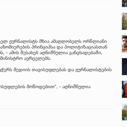
ახ
კა
4 ა
რო
სა
თველ ჟურნალისტს მზია ამაღლობელს ორწლიანი
კე
3 ა
ანაზომიერების პრინციპსა და პოლიტიზაციასთან
 - ამის შესახებ აღნიშნულია განცხადებაში,
სა
ამინისტრო ავრცელებს.
სპ
ავ
5 ა
ს უჭერს მედიის თავისუფლებას და ჟურნალისტების
„ს
დღ
ისუფლების მოწოდებით“, - აღნიშნულია
და
4 ა
სა
ქ
გი
და
კლ
5 ა
„ჩ
ბო