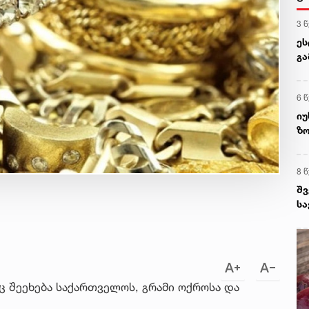
3 
ეს
გა
გ
6 
იუ
ზ
ღო
მ
8 
შვ
სა
და
სა
კი
ც შეეხება საქართველოს, გრამი ოქროსა და