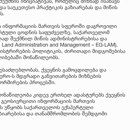
იუ
შექმნის ინიციატივას, რომელიც მიზნად ისახავს
და საუკეთესო პრაქტიკის გაზიარებას და მიწის
სა
ს.
ი ინფორმაციის მართვის სფეროში დაგროვილი
22 
ერტული ცოდნის საფუძველზე, საქართველომ
მდ
ლად შექმნილ მიწის ადმინისტრირებისა და
სა
Land Administration and Management – EG-LAM),
ორ
ისტრირების პოლიტიკის, ძირითადი მიდგომებისა
ლიბებაში მონაწილეობს.
21 
სო
ესაძლებლობას, ქვეყნის გამოცდილება და
პრ
ერო-ს მდგრადი განვითარების მიზნების
ერ
ფორმირების პროცესში.
20
მონაწილეობა კიდევ ერთხელ ადასტურებს ქვეყნის
 გეოსივრცითი ინფორმაციის მართვის
ფ
ლს უწყობს საქართველოს ექსპერტული
სპ
ზიარებისა და თანამშრომლობის შემდგომი