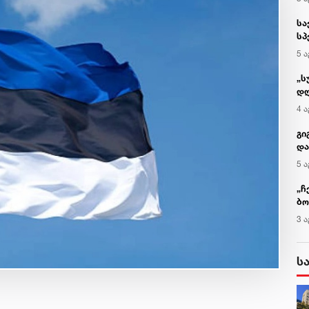
მკვლელს
უწოდებენ
კ